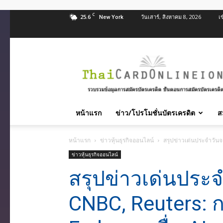
C
25.6
วันเสาร์, สิงหาคม 8, 2026
เ
New York
สมัคร
บัตร
เครดิต
บัตร
กด
หน้าแรก
ข่าว/โปรโมชั่นบัตรเครดิต
ส
เงินสด
และ
หน้าแรก
ข่าวหุ้นธุรกิจออนไลน์
สรุปข่าวเด่นประจำวัน
สิน
ข่าวหุ้นธุรกิจออนไลน์
เชื่อ
บุคคล
สรุปข่าวเด่นประ
ทุก
ธนาคาร
CNBC, Reuters: ก
อนุมัติ
เร็ว