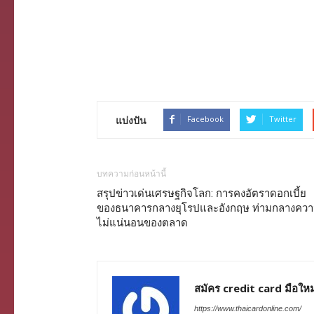
แบ่งปัน
Facebook
Twitter
บทความก่อนหน้านี้
สรุปข่าวเด่นเศรษฐกิจโลก: การคงอัตราดอกเบี้ย
ของธนาคารกลางยุโรปและอังกฤษ ท่ามกลางคว
ไม่แน่นอนของตลาด
สมัคร credit card มือใหม
https://www.thaicardonline.com/