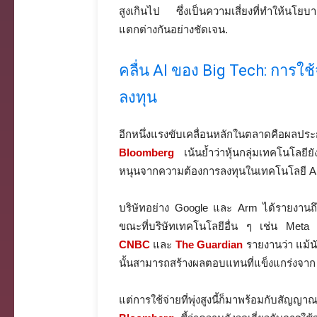
สูงเกินไป ซึ่งเป็นความเสี่ยงที่ทำให้น
แตกต่างกันอย่างชัดเจน.
คลื่น AI ของ Big Tech: การใช้
ลงทุน
อีกหนึ่งแรงขับเคลื่อนหลักในตลาดคือผล
Bloomberg
เน้นย้ำว่าหุ้นกลุ่มเทคโนโลยีย
หนุนจากความต้องการลงทุนในเทคโนโลยี AI
บริษัทอย่าง Google และ Arm ได้รายงานถึง
ขณะที่บริษัทเทคโนโลยีอื่น ๆ เช่น Meta ก็
CNBC
และ
The Guardian
รายงานว่า แม้นั
นั้นสามารถสร้างผลตอบแทนที่แข็งแกร่งจาก A
แต่การใช้จ่ายที่พุ่งสูงนี้ก็มาพร้อมกับ