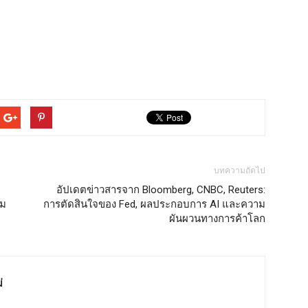
บทความถัดไป
อัปเดตข่าวสารจาก Bloomberg, CNBC, Reuters:
าม
การตัดสินใจของ Fed, ผลประกอบการ AI และความ
ผันผวนทางการค้าโลก
่