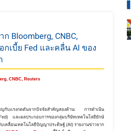
จาก Bloomberg, CNBC,
กเบี้ย Fed และคลื่น AI ของ
ก
erg, CNBC, Reuters
ิญกับแรงกดดันจากปัจจัยสำคัญสองด้าน: การดำเนิน
ed) และผลประกอบการของกลุ่มบริษัทเทคโนโลยียักษ์
่อขับเคลื่อนเทคโนโลยีปัญญาประดิษฐ์ (AI) รายงานข่าวจาก