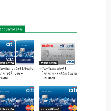
รีวิวบัตรเครดิต
ีวิวบัตรเครดิต
รีวิวบัตรเครดิต
ัครบัตรเครดิตซิตี้ รีวอร์ด
สมัครบัตรเครดิตซิตี้
าคารซิตี้แบงก์ –
แม็คโคร แพลตตินั่ม รีวอร์ด
tiBank
– Citi Bank
ีวิวบัตรเครดิต
ธนาคารซิตี้แบงก์