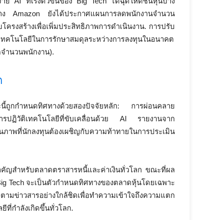
่าย AI ที่เร่งตัวขึ้นของ Big Tech ได้ฉุดให้ดัชนีหุ้นบาง
อย่าง Amazon ยังได้ประกาศแผนการลดพนักงานจำนวน
ับโครงสร้างเพื่อเพิ่มประสิทธิภาพการดำเนินงาน. การปรับ
ัทเทคโนโลยีในการรักษาสมดุลระหว่างการลงทุนในอนาคต
ลดจำนวนพนักงาน).
ต
ี้ถูกกำหนดทิศทางด้วยสองปัจจัยหลัก: การผ่อนคลาย
ารปฏิวัติเทคโนโลยีที่ขับเคลื่อนด้วย AI รายงานจาก
ภาพที่นักลงทุนต้องเผชิญกับความท้าทายในการประเมิน
คัญสำหรับตลาดตราสารหนี้และค่าเงินทั่วโลก ขณะที่ผล
Big Tech จะเป็นตัวกำหนดทิศทางของตลาดหุ้นโดยเฉพาะ
ดตามข่าวสารอย่างใกล้ชิดเพื่อทำความเข้าใจถึงความแตก
่กำลังเกิดขึ้นทั่วโลก.