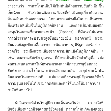
รายงานว่า ราคาน้ำมันดิบได้เริ่มต้นปีด้วยการปรับตัวเพิ่มขึ้น
เล็กน้อย ซึ่งสะท้อนถึงความกังวลที่ดำเนินอยู่เกี่ยวกับความ
มั่นคงในตะวันออกกลาง โดยเฉพาะอย่างยิ่งในประเด็นความ
ตึงเครียดที่เพิ่มขึ้นในภูมิภาคอิหร่าน และการเดิมพันของนัก
ลงทุนในตลาดซื้อขายล่วงหน้า (Options) ที่มีแนวโน้มคาด
การณ์ว่าราคาจะปรับตัวสูงขึ้นอย่างยั่งยืน นอกจากนี้ ความ
ผันผวนยังถูกขับเคลื่อนจากการพัฒนาทางภูมิรัฐศาสตร์อย่าง
รวดเร็ว รวมถึงความเสี่ยงจากความขัดแย้งในภูมิภาคอื่น ๆ
เช่น สงครามรัสเซีย-ยูเครน ที่ยังคงเป็นปัจจัยสำคัญที่อาจส่ง
ผลกระทบต่อราคาในทิศทางขาลงหากมีการบรรลุข้อตกลง
สันติภาพ อย่างไรก็ตาม แม้จะมีรายงานถึงภาวะอุปทานน้ำมัน
ล้นตลาดในสภาวะปกติ แต่ความเสี่ยงทางภูมิรัฐศาสตร์ที่ทวี
ความรุนแรงขึ้นได้เข้ามากดดันและทำให้แนวโน้มราคาขาล
งกลับทิศทางไป
นักวิเคราะห์ส่วนใหญ่มีความเห็นตรงกันว่า ตราบใดที่
ปัจจัยเสี่ยงทางภูมิรัฐศาสตร์ยังคงอยู่ ตลาดน้ำมันก็จะยังคงอยู่