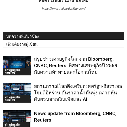
สมัคร credit card มือใหม่
https://www.thaicardonline.com/
บทความที่เกี่ยวข้อง
เพิ่มเติมจากผู้เขียน
สรุปข่าวเศรษฐกิจโลกจาก Bloomberg,
CNBC, Reuters: ทิศทางเศรษฐกิจปี 2569
ข่าวหุ้นธุรกิจ
กับความท้าทายและโอกาสใหม่
ออนไลน์
สถานการณ์โลกตึงเครียด: สหรัฐฯ-อิสราเอล
โจมตีอิหร่าน ดันราคาน้ำมันพุ่ง ตลาดหุ้น
ข่าวหุ้นธุรกิจ
ผันผวนจากเงินเฟ้อและ AI
ออนไลน์
News update from Bloomberg, CNBC,
Reuters
ข่าวหุ้นธุรกิจ