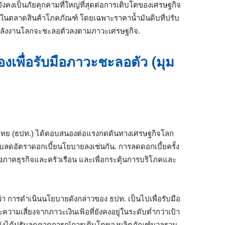
งคงเป็นภัยคุกคามที่ใหญ่ที่สุดต่อการเติบโตของเศรษฐกิจ
วลในตลาดสินค้าโภคภัณฑ์ โดยเฉพาะราคาน้ำมันดิบที่ปรับ
์พลังงานโลกจะชะลอตัวลงตามภาวะเศรษฐกิจ.
่องเพื่อรับมือภาวะชะลอตัว (มุม
s
ทย (ธปท.) ได้ตอบสนองต่อแรงกดดันทางเศรษฐกิจโลก
ดอัตราดอกเบี้ยนโยบายลงเช่นกัน. การลดดอกเบี้ยครั้ง
องภาคธุรกิจและครัวเรือน และเพื่อกระตุ้นการบริโภคและ
่า การดำเนินนโยบายดังกล่าวของ ธปท. เป็นไปเพื่อรับมือ
วามเสี่ยงจากภาวะเงินเฟ้อที่ยังคงอยู่ในระดับต่ำกว่าเป้า
. ยังได้ปรับลดคาดการณ์การเติบโตของผลิตภัณฑ์มวลรวม