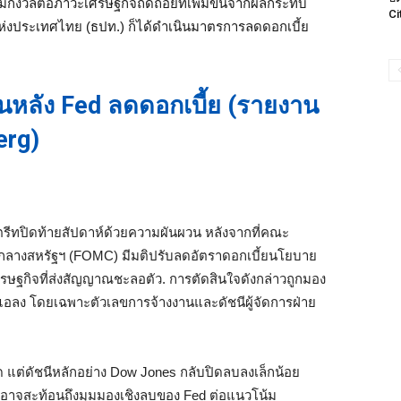
มกังวลต่อภาวะเศรษฐกิจถดถอยที่เพิ่มขึ้นจากผลกระทบ
Ci
งประเทศไทย (ธปท.) ก็ได้ดำเนินมาตรการลดดอกเบี้ย
วนหลัง Fed ลดดอกเบี้ย (รายงาน
erg)
รีทปิดท้ายสัปดาห์ด้วยความผันผวน หลังจากที่คณะ
างสหรัฐฯ (FOMC) มีมติปรับลดอัตราดอกเบี้ยนโยบาย
เศรษฐกิจที่ส่งสัญญาณชะลอตัว. การตัดสินใจดังกล่าวถูกมอง
แอลง โดยเฉพาะตัวเลขการจ้างงานและดัชนีผู้จัดการฝ่าย
 แต่ดัชนีหลักอย่าง Dow Jones กลับปิดลบลงเล็กน้อย
้ยอาจสะท้อนถึงมุมมองเชิงลบของ Fed ต่อแนวโน้ม