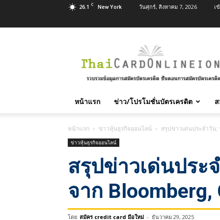
C
26.1
วันศุกร์, สิงหาคม 7, 2026
เข
New York
สมัคร
บัตร
เครดิต
บัตร
กด
หน้าแรก
ข่าว/โปรโมชั่นบัตรเครดิต
ส
เงินสด
และ
หน้าแรก
ข่าวหุ้นธุรกิจออนไลน์
สรุปข่าวเด่นประจำวัน
สิน
ข่าวหุ้นธุรกิจออนไลน์
เชื่อ
บุคคล
สรุปข่าวเด่นประจ
ทุก
ธนาคาร
จาก Bloomberg,
อนุมัติ
เร็ว
โดย
สมัคร credit card มือใหม่
-
ธันวาคม 29, 2025
บริการ