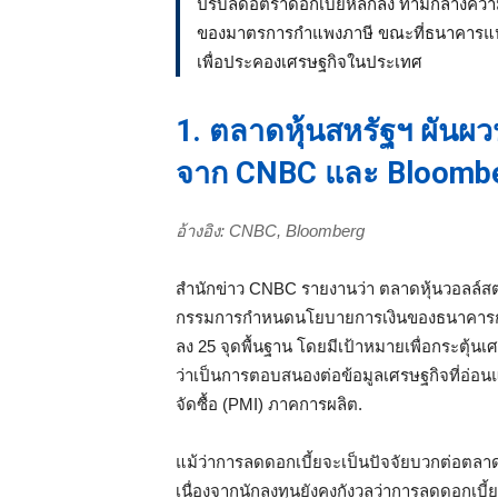
ปรับลดอัตราดอกเบี้ยหลักลง ท่ามกลางควา
ของมาตรการกำแพงภาษี ขณะที่ธนาคารแห่
เพื่อประคองเศรษฐกิจในประเทศ
1. ตลาดหุ้นสหรัฐฯ ผันผ
จาก CNBC และ Bloomb
อ้างอิง: CNBC, Bloomberg
สำนักข่าว CNBC รายงานว่า ตลาดหุ้นวอลล์สต
กรรมการกำหนดนโยบายการเงินของธนาคารกล
ลง 25 จุดพื้นฐาน โดยมีเป้าหมายเพื่อกระตุ้น
ว่าเป็นการตอบสนองต่อข้อมูลเศรษฐกิจที่อ่อน
จัดซื้อ (PMI) ภาคการผลิต.
แม้ว่าการลดดอกเบี้ยจะเป็นปัจจัยบวกต่อตลาด
เนื่องจากนักลงทุนยังคงกังวลว่าการลดดอกเบี