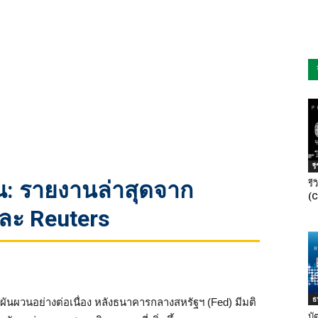
ร
น: รายงานล่าสุดจาก
รี
(C
ละ Reuters
ธ
ันผวนอย่างต่อเนื่อง หลังธนาคารกลางสหรัฐฯ (Fed) มีมติ
บั