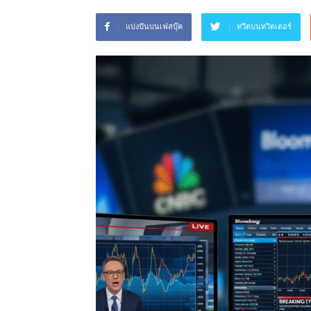
ฟรี
แบ่งปันบนเฟสบุ๊ค
ทวีตบนทวิตเตอร์