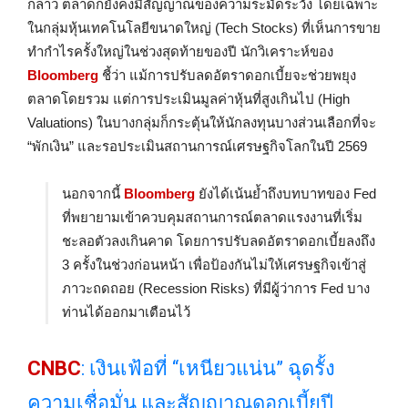
กล่าว ตลาดก็ยังคงมีสัญญาณของความระมัดระวัง โดยเฉพาะ
ในกลุ่มหุ้นเทคโนโลยีขนาดใหญ่ (Tech Stocks) ที่เห็นการขาย
ทำกำไรครั้งใหญ่ในช่วงสุดท้ายของปี นักวิเคราะห์ของ
Bloomberg
ชี้ว่า แม้การปรับลดอัตราดอกเบี้ยจะช่วยพยุง
ตลาดโดยรวม แต่การประเมินมูลค่าหุ้นที่สูงเกินไป (High
Valuations) ในบางกลุ่มก็กระตุ้นให้นักลงทุนบางส่วนเลือกที่จะ
“พักเงิน” และรอประเมินสถานการณ์เศรษฐกิจโลกในปี 2569
นอกจากนี้
Bloomberg
ยังได้เน้นย้ำถึงบทบาทของ Fed
ที่พยายามเข้าควบคุมสถานการณ์ตลาดแรงงานที่เริ่ม
ชะลอตัวลงเกินคาด โดยการปรับลดอัตราดอกเบี้ยลงถึง
3 ครั้งในช่วงก่อนหน้า เพื่อป้องกันไม่ให้เศรษฐกิจเข้าสู่
ภาวะถดถอย (Recession Risks) ที่มีผู้ว่าการ Fed บาง
ท่านได้ออกมาเตือนไว้
CNBC
: เงินเฟ้อที่ “เหนียวแน่น” ฉุดรั้ง
ความเชื่อมั่น และสัญญาณดอกเบี้ยปี