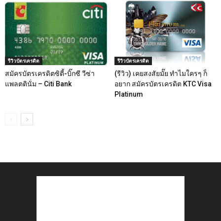
รีวิวบัตรเครดิต
รีวิวบัตรเครดิต
สมัครบัตรเครดิตซิตี้-บิ๊กซี วีซ่า
(รีวิว) เคยสงสัยมั๊ย ทำไมใครๆ ก็
แพลตตินั่ม – Citi Bank
อยาก สมัครบัตรเครดิต KTC Visa
Platinum