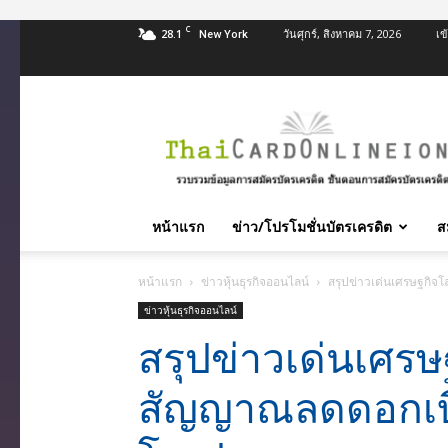
C
28.1
วันศุกร์, สิงหาคม 7, 2026
เข
New York
สมัคร
บัตร
เครดิต
บัตร
กด
เงินสด
หน้าแรก
ข่าว/โปรโมชั่นบัตรเครดิต
ส
และ
สิน
หน้าแรก
ข่าวหุ้นธุรกิจออนไลน์
สรุปข่าวเด่นเศรษฐกิจโ
เชื่อ
บุคคล
ข่าวหุ้นธุรกิจออนไลน์
ทุก
สรุปข่าวเด่นเศรษ
ธนาคาร
อนุมัติ
สัญญาณลดดอกเบี้ย
เร็ว
บริการ
ฟรี