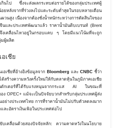
่ำเกินไป ซึ่งจะส่งผลกระทบต่อรายได้ของกลุ่มประเทศผู้
กน้อยหลังจากที่ร่วงลงไปแตะระดับต่ำสุดในรอบหลายเดือน
ันผวนสูง เนื่องจากต้องชั่งน้ำหนักระหว่างการตัดสินใจของ
ีนและประเทศพัฒนาแล้ว ราคาน้ำมันดิบเบรนท์ (Brent
จึงเคลื่อนไหวอยู่ในกรอบแคบ ๆ โดยมีแนวโน้มที่จะถูก
ผู้ผลิต
เอเชีย
เอเชียที่อ้างอิงข้อมูลจาก
Bloomberg
และ
CNBC
ชี้ว่า
สร้างความหวังครั้งใหม่ให้กับตลาดหุ้นในภูมิภาคเอเชีย
อนดักเตอร์ที่ได้รับแรงหนุนจากกระแส AI ในขณะที่
ง OPEC+ แม้จะเป็นปัจจัยบวกสำหรับกลุ่มประเทศผู้ส่ง
ันอย่างประเทศไทย การที่ราคาน้ำมันไม่ปรับตัวลดลงมาก
ิตและอัตราเงินเฟ้อในประเทศต่อไป
กขับเคลื่อนด้วยสองปัจจัยหลัก: ความคาดหวังในนโยบาย