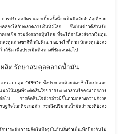
ปรับลดอัตราดอกเบี้ยครั้งนี้จะเป็นปัจจัยสำคัญที่ช่วย
คล่องให้กับตลาดการเงินทั่วโลก ซึ่งเป็นข่าวดีสำหรับ
เอเชีย รวมถึงตลาดหุ้นไทย ที่จะได้อานิสงส์จากเงินทุน
กลงทุนต่างชาติที่กลับคืนมา อย่างไรก็ตาม นักลงทุนยังคง
ล้ชิด เพื่อประเมินทิศทางที่ชัดเจนต่อไป
ลิต รักษาสมดุลตลาดน้ำมัน
งานว่า กลุ่ม OPEC+ ซึ่งประกอบด้วยสมาชิกโอเปกและ
ย มีแนวโน้มสูงที่จะตัดสินใจขยายระยะเวลาหรือคงมาตรการ
ต่อไป การตัดสินใจดังกล่าวมีขึ้นท่ามกลางความกังวล
ศรษฐกิจโลกที่ชะลอตัว รวมถึงปริมาณน้ำมันสำรองที่ยังคง
ษาระดับการผลิตในปัจจุบันเป็นสิ่งจำเป็นเพื่อป้องกันไม่