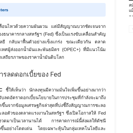
สม
ters
แม
– 
ื่อนไหวด้วยความผันผวน แต่มีสัญญาณบวกชัดเจนจาก
ธนาคารกลางสหรัฐฯ (Fed) ซึ่งเป็นแรงขับเคลื่อนสำคัญ
โลยี กลับมาฟื้นตัวอย่างแข็งแกร่ง ขณะเดียวกัน ตลาด
เทศผู้ส่งออกน้ำมันและพันธมิตร (OPEC+) ที่มีแนวโน้ม
ษาเสถียรภาพของราคาน้ำมันดิบโลก
การลดดอกเบี้ยของ Fed
C
ชี้ให้เห็นว่า นักลงทุนมีความมั่นใจเพิ่มขึ้นอย่างมากว่า
บลดอัตราดอกเบี้ยนโยบายในการประชุมที่กำลังจะมาถึง
ึ้นจากข้อมูลเศรษฐกิจล่าสุดที่บ่งชี้ถึงสัญญาณการชะลอ
ารชะลอตัวของตลาดแรงงานในสหรัฐฯ ซึ่งเปิดโอกาสให้ Fed
มงวดมาเป็นเวลานานได้ การคาดการณ์นี้ส่งผลให้ดัชนี
ึ้นอย่างโดดเด่น โดยเฉพาะหุ้นในกลุ่มเทคโนโลยีและ