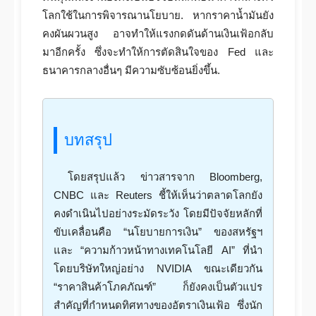
โลกใช้ในการพิจารณานโยบาย. หากราคาน้ำมันยัง
คงผันผวนสูง อาจทำให้แรงกดดันด้านเงินเฟ้อกลับ
มาอีกครั้ง ซึ่งจะทำให้การตัดสินใจของ Fed และ
ธนาคารกลางอื่นๆ มีความซับซ้อนยิ่งขึ้น.
บทสรุป
โดยสรุปแล้ว ข่าวสารจาก Bloomberg,
CNBC และ Reuters ชี้ให้เห็นว่าตลาดโลกยัง
คงดำเนินไปอย่างระมัดระวัง โดยมีปัจจัยหลักที่
ขับเคลื่อนคือ “นโยบายการเงิน” ของสหรัฐฯ
และ “ความก้าวหน้าทางเทคโนโลยี AI” ที่นำ
โดยบริษัทใหญ่อย่าง NVIDIA ขณะเดียวกัน
“ราคาสินค้าโภคภัณฑ์” ก็ยังคงเป็นตัวแปร
สำคัญที่กำหนดทิศทางของอัตราเงินเฟ้อ ซึ่งนัก