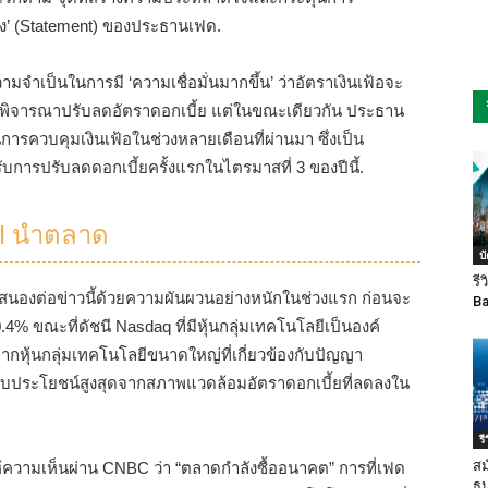
ลง’ (Statement) ของประธานเฟด.
จำเป็นในการมี ‘ความเชื่อมั่นมากขึ้น’ ว่าอัตราเงินเฟ้อจะ
นที่จะพิจารณาปรับลดอัตราดอกเบี้ย แต่ในขณะเดียวกัน ประธาน
การควบคุมเงินเฟ้อในช่วงหลายเดือนที่ผ่านมา ซึ่งเป็น
การปรับลดดอกเบี้ยครั้งแรกในไตรมาสที่ 3 ของปีนี้.
AI นำตลาด
บ
รี
นองต่อข่าวนี้ด้วยความผันผวนอย่างหนักในช่วงแรก ก่อนจะ
Ba
0.4% ขณะที่ดัชนี Nasdaq ที่มีหุ้นกลุ่มเทคโนโลยีเป็นองค์
จากหุ้นกลุ่มเทคโนโลยีขนาดใหญ่ที่เกี่ยวข้องกับปัญญา
ี่ได้รับประโยชน์สูงสุดจากสภาพแวดล้อมอัตราดอกเบี้ยที่ลดลงใน
ร
สม
้ความเห็นผ่าน CNBC ว่า “ตลาดกำลังซื้ออนาคต” การที่เฟด
ธน