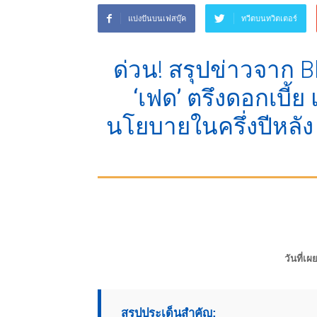
แบ่งปันบนเฟสบุ๊ค
ทวีตบนทวิตเตอร์
ด่วน! สรุปข่าวจาก 
‘เฟด’ ตรึงดอกเบี้
นโยบายในครึ่งปีหลัง
วันที่เผ
สรุปประเด็นสำคัญ: