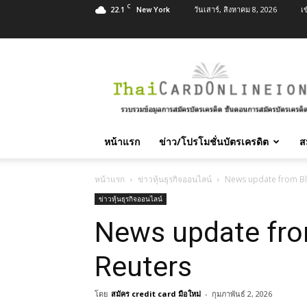
C
22.1
วันเสาร์, สิงหาคม 8, 2026
เ
New York
สมัคร
บัตร
เครดิต
บัตร
กด
เงินสด
หน้าแรก
ข่าว/โปรโมชั่นบัตรเครดิต
ส
และ
สิน
เชื่อ
หน้าแรก
ข่าวหุ้นธุรกิจออนไลน์
News update from B
บุคคล
ข่าวหุ้นธุรกิจออนไลน์
ทุก
News update fr
ธนาคาร
อนุมัติ
เร็ว
Reuters
บริการ
ฟรี
โดย
สมัคร credit card มือใหม่
-
กุมภาพันธ์ 2, 2026