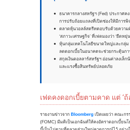
ธนาคารกลางสหรัฐฯ (Fed) ประกาศคงอั
การปรับถ้อยแถลงที่เปิดช่องให้มีการพ
ตลาดหุ้นวอลล์สตรีทตอบรับด้วยความผ
‘สภาวะเศรษฐกิจ’ ที่เฟดมองว่า ‘ยืดหยุ่
หุ้นกลุ่มเทคโนโลยีขนาดใหญ่และกลุ่ม 
ลดดอกเบี้ยในอนาคตจะช่วยกระตุ้นกา
สกุลเงินดอลลาร์สหรัฐฯ อ่อนค่าลงเล็
และแรงซื้อสินทรัพย์ปลอดภัย
เฟดคงดอกเบี้ยตามคาด แต่ ‘ถ้
รายงานข่าวจาก
Bloomberg
เปิดเผยว่า คณะก
(FOMC) มีมติเป็นเอกฉันท์ให้คงอัตราดอกเบี้ยนโย
นี้เป็นไปตามที่ตลาดส่วนใหญ่คาดการณ์ไว้ อย่า