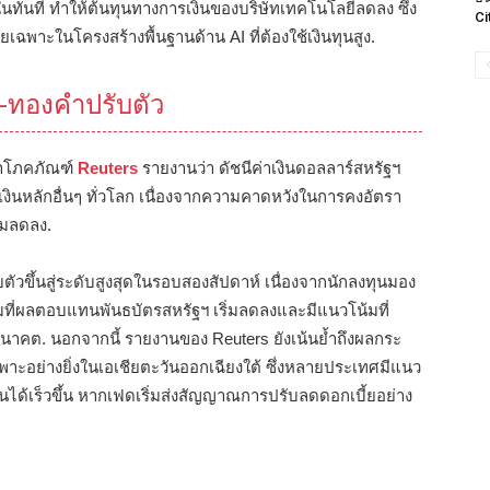
ในทันที ทำให้ต้นทุนทางการเงินของบริษัทเทคโนโลยีลดลง ซึ่ง
Ci
ยเฉพาะในโครงสร้างพื้นฐานด้าน AI ที่ต้องใช้เงินทุนสูง.
่า-ทองคำปรับตัว
้าโภคภัณฑ์
Reuters
รายงานว่า ดัชนีค่าเงินดอลลาร์สหรัฐฯ
ลเงินหลักอื่นๆ ทั่วโลก เนื่องจากความคาดหวังในการคงอัตรา
ิ่มลดลง.
ตัวขึ้นสู่ระดับสูงสุดในรอบสองสัปดาห์ เนื่องจากนักลงทุนมอง
มที่ผลตอบแทนพันธบัตรสหรัฐฯ เริ่มลดลงและมีแนวโน้มที่
นอนาคต. นอกจากนี้ รายงานของ Reuters ยังเน้นย้ำถึงผลกระ
าะอย่างยิ่งในเอเชียตะวันออกเฉียงใต้ ซึ่งหลายประเทศมีแนว
ด้เร็วขึ้น หากเฟดเริ่มส่งสัญญาณการปรับลดดอกเบี้ยอย่าง