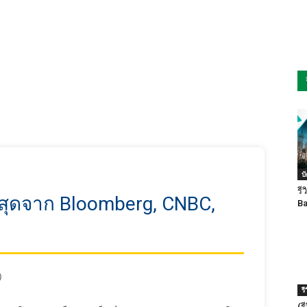
บ
รี
่าสุดจาก Bloomberg, CNBC,
Ba
)
ร
(ร