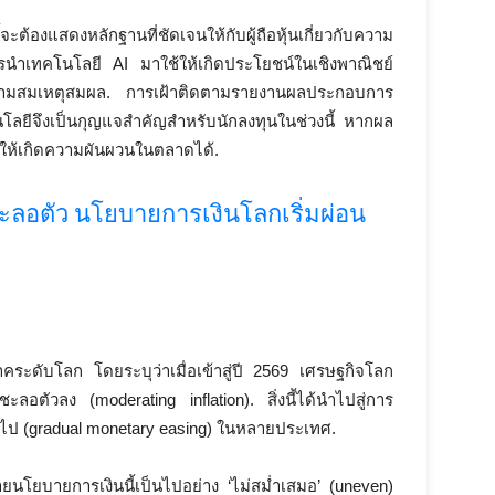
จะต้องแสดงหลักฐานที่ชัดเจนให้กับผู้ถือหุ้นเกี่ยวกับความ
รนำเทคโนโลยี AI มาใช้ให้เกิดประโยชน์ในเชิงพาณิชย์
ึ้นมีความสมเหตุสมผล. การเฝ้าติดตามรายงานผลประกอบการ
ลยีจึงเป็นกุญแจสำคัญสำหรับนักลงทุนในช่วงนี้ หากผล
ให้เกิดความผันผวนในตลาดได้.
ชะลอตัว นโยบายการเงินโลกเริ่มผ่อน
คระดับโลก โดยระบุว่าเมื่อเข้าสู่ปี 2569 เศรษฐกิจโลก
มชะลอตัวลง (moderating inflation). สิ่งนี้ได้นำไปสู่การ
ไป (gradual monetary easing) ในหลายประเทศ.
ยนโยบายการเงินนี้เป็นไปอย่าง ‘ไม่สม่ำเสมอ’ (uneven)