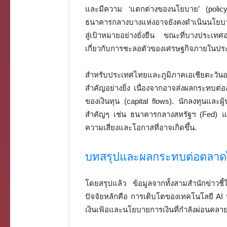
และมีความ ‘แตกต่างของนโยบาย’ (policy d
ธนาคารกลางบางแห่งอาจยังคงดำเนินนโยบายท
สู่เป้าหมายอย่างยั่งยืน ขณะที่บางประเทศอ
เกี่ยวกับการชะลอตัวของเศรษฐกิจภายในปร
สำหรับประเทศไทยและภูมิภาคเอเชียตะวัน
สำคัญอย่างยิ่ง เนื่องจากอาจส่งผลกระทบต
ของเงินทุน (capital flows). นักลงทุนแล
สำคัญๆ เช่น ธนาคารกลางสหรัฐฯ (Fed) แล
ความเสี่ยงและโอกาสที่อาจเกิดขึ้น.
บทสรุปและผลกระทบต่อตลา
โดยสรุปแล้ว ข้อมูลจากทั้งสามสำนักข่าวชี้
ปัจจัยหลักคือ การเติบโตของเทคโนโลยี AI
เงินเฟ้อและนโยบายการเงินที่กำลังผ่อนคลาย