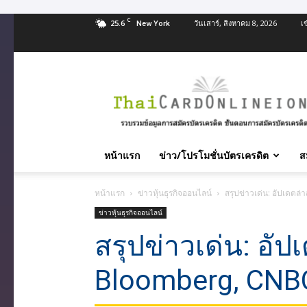
C
25.6
วันเสาร์, สิงหาคม 8, 2026
เ
New York
สมัคร
บัตร
เครดิต
บัตร
กด
เงินสด
หน้าแรก
ข่าว/โปรโมชั่นบัตรเครดิต
ส
และ
สิน
หน้าแรก
ข่าวหุ้นธุรกิจออนไลน์
สรุปข่าวเด่น: อัปเดต
เชื่อ
บุคคล
ข่าวหุ้นธุรกิจออนไลน์
ทุก
สรุปข่าวเด่น: อัป
ธนาคาร
อนุมัติ
Bloomberg, CNBC
เร็ว
บริการ
ฟรี