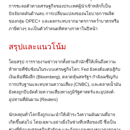
การชะลอตัวทางเศรษฐกิจของประเทศผู้นำเข้าหลักก็เป็น
ปัจจัยกดดันด้านลบ การเปลี่ยนแปลงของนโยบายการผลิต
ของกลุ่ม OPEC+ และผลกระทบจากมาตรการคว่ำบาตรหรือ
ภาษีต่างๆ จะเป็นตัวกำหนดทิศทางราคาในปีหน้า
สรุปและแนวโน้ม
โดยสรุป การรายงานข่าวจากทั้งสามสำนักชี้ให้เห็นถึงความ
ท้าทายที่ซับซ้อนในระบบเศรษฐกิจโลก: Fed ยังคงต้องต่อสู้กับ
เงินเฟ้อที่ฝังลึก (Bloomberg), ตลาดหุ้นสหรัฐฯ กำลังเผชิญกับ
การปรับฐานและทบทวนความเสี่ยง (CNBC), และตลาดน้ำมัน
ยังคงถูกบีบอัดด้วยความเสี่ยงทางภูมิรัฐศาสตร์และอุปสงค์-
อุปทานที่ผันผวน (Reuters)
นักลงทุนทั่วโลกจึงถูกแนะนำให้เฝ้าระวังความผันผวนที่อาจ
เกิดขึ้นต่อไป โดยเฉพาะอย่างยิ่งในช่วงที่เหลือของปี ซึ่งเป็น
ช่วงที่ข้อมูลเศรษฐกิจสำคัญๆ และถ้อยแถลงของธนาคารกลาง