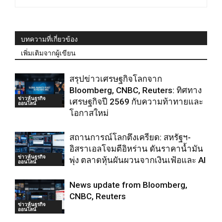
บทความที่เกี่ยวข้อง
เพิ่มเติมจากผู้เขียน
สรุปข่าวเศรษฐกิจโลกจาก
Bloomberg, CNBC, Reuters: ทิศทาง
ข่าวหุ้นธุรกิจ
เศรษฐกิจปี 2569 กับความท้าทายและ
ออนไลน์
โอกาสใหม่
สถานการณ์โลกตึงเครียด: สหรัฐฯ-
อิสราเอลโจมตีอิหร่าน ดันราคาน้ำมัน
ข่าวหุ้นธุรกิจ
พุ่ง ตลาดหุ้นผันผวนจากเงินเฟ้อและ AI
ออนไลน์
News update from Bloomberg,
CNBC, Reuters
ข่าวหุ้นธุรกิจ
ออนไลน์