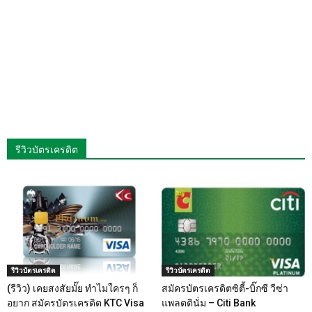
รีวิวบัตรเครดิต
รีวิวบัตรเครดิต
รีวิวบัตรเครดิต
(รีวิว) เคยสงสัยมั๊ย ทำไมใครๆ ก็
สมัครบัตรเครดิตซิตี้-บิ๊กซี วีซ่า
อยาก สมัครบัตรเครดิต KTC Visa
แพลตตินั่ม – Citi Bank