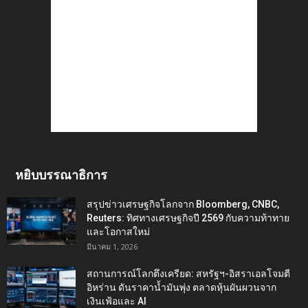
หยิบบรรณาธิการ
สรุปข่าวเศรษฐกิจโลกจาก Bloomberg, CNBC,
Reuters: ทิศทางเศรษฐกิจปี 2569 กับความท้าทาย
และโอกาสใหม่
มีนาคม 1, 2026
สถานการณ์โลกตึงเครียด: สหรัฐฯ-อิสราเอลโจมตี
อิหร่าน ดันราคาน้ำมันพุ่ง ตลาดหุ้นผันผวนจาก
เงินเฟ้อและ AI