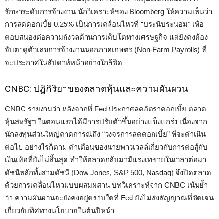
รักษาระดับการจ้างงาน นักวิเคราะห์ของ Bloomberg ให้ความเห็นว่า
การลดดอกเบี้ย 0.25% เป็นการเคลื่อนไหวที่ “ประนีประนอม” เพื่อ
ตอบสนองต่อความกังวลด้านการเติบโตทางเศรษฐกิจ แต่ยังคงต้อง
จับตาดูตัวเลขการจ้างงานนอกภาคเกษตร (Non-Farm Payrolls) ที่
จะประกาศในสัปดาห์หน้าอย่างใกล้ชิด
CNBC: ปฏิกิริยาของตลาดหุ้นและความผันผวน
CNBC รายงานว่า หลังจากที่ Fed ประกาศลดอัตราดอกเบี้ย ตลาด
หุ้นสหรัฐฯ ในตอนแรกได้มีการปรับตัวขึ้นอย่างแข็งแกร่ง เนื่องจาก
นักลงทุนส่วนใหญ่คาดการณ์ถึง “วงจรการลดดอกเบี้ย” ที่จะดำเนิน
ต่อไป อย่างไรก็ตาม คำเตือนของนายพาวเวลล์เกี่ยวกับการต่อสู้กับ
เงินเฟ้อที่ยังไม่สิ้นสุด ทำให้ตลาดกลับมามีแรงเทขายในเวลาต่อมา
ดัชนีหลักทั้งสามดัชนี (Dow Jones, S&P 500, Nasdaq) จึงปิดตลาด
ด้วยการเคลื่อนไหวแบบผสมผสาน บทวิเคราะห์จาก CNBC เน้นย้ำ
ว่า ความผันผวนจะยังคงอยู่ตราบใดที่ Fed ยังไม่ส่งสัญญาณที่ชัดเจน
เกี่ยวกับทิศทางนโยบายในต้นปีหน้า