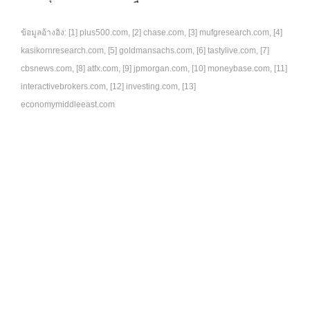
ข้อมูลอ้างอิง: [1] plus500.com, [2] chase.com, [3] mufgresearch.com, [4]
kasikornresearch.com, [5] goldmansachs.com, [6] tastylive.com, [7]
cbsnews.com, [8] atfx.com, [9] jpmorgan.com, [10] moneybase.com, [11]
interactivebrokers.com, [12] investing.com, [13]
economymiddleeast.com