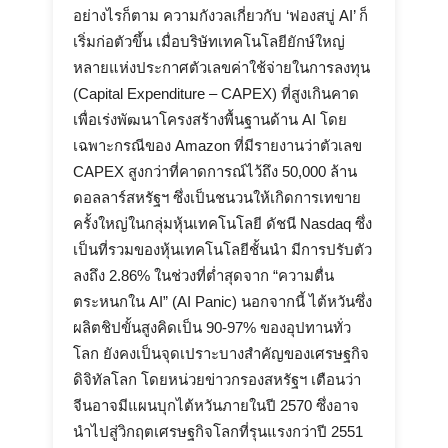
อย่างไรก็ตาม ความกังวลเกี่ยวกับ ‘ฟองสบู่ AI’ ก็
เริ่มก่อตัวขึ้น เมื่อบริษัทเทคโนโลยียักษ์ใหญ่
หลายแห่งประกาศตัวเลขค่าใช้จ่ายในการลงทุน
(Capital Expenditure – CAPEX) ที่สูงเกินคาด
เพื่อเร่งพัฒนาโครงสร้างพื้นฐานด้าน AI โดย
เฉพาะกรณีของ Amazon ที่มีรายงานว่าตัวเลข
CAPEX สูงกว่าที่คาดการณ์ไว้ถึง 50,000 ล้าน
ดอลลาร์สหรัฐฯ ซึ่งเป็นชนวนให้เกิดการเทขาย
ครั้งใหญ่ในกลุ่มหุ้นเทคโนโลยี ดัชนี Nasdaq ซึ่ง
เป็นที่รวมของหุ้นเทคโนโลยีชั้นนำ มีการปรับตัว
ลงถึง 2.86% ในช่วงที่ต่ำสุดจาก “ความตื่น
ตระหนกใน AI” (AI Panic) นอกจากนี้ ไต้หวันซึ่ง
ผลิตชิปขั้นสูงคิดเป็น 90-97% ของอุปทานทั่ว
โลก ยังคงเป็นจุดเปราะบางสำคัญของเศรษฐกิจ
ดิจิทัลโลก โดยหน่วยข่าวกรองสหรัฐฯ เตือนว่า
จีนอาจมีแผนบุกไต้หวันภายในปี 2570 ซึ่งอาจ
นำไปสู่วิกฤตเศรษฐกิจโลกที่รุนแรงกว่าปี 2551