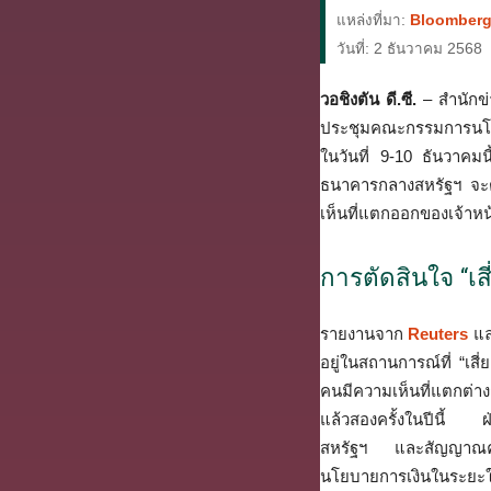
แหล่งที่มา:
Bloomberg
วันที่: 2 ธันวาคม 2568
วอชิงตัน ดี.ซี.
– สำนักข่
ประชุมคณะกรรมการนโย
ในวันที่ 9-10 ธันวาคมน
ธนาคารกลางสหรัฐฯ จะตั
เห็นที่แตกออกของเจ้าหน้
การตัดสินใจ “เส
รายงานจาก
Reuters
แ
อยู่ในสถานการณ์ที่ “เสี
คนมีความเห็นที่แตกต่าง
แล้วสองครั้งในปีนี้ ฝ่า
สหรัฐฯ และสัญญาณความ
นโยบายการเงินในระยะใก