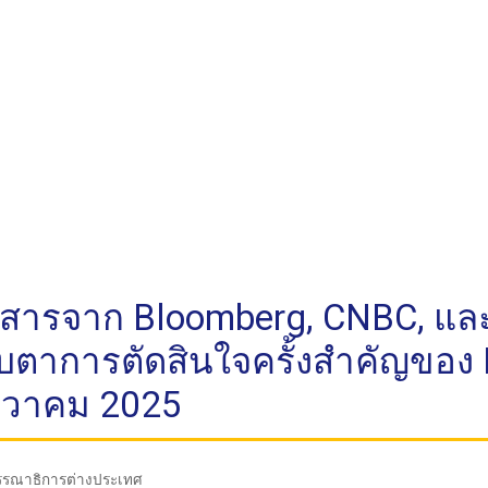
วสารจาก Bloomberg, CNBC, แล
ับตาการตัดสินใจครั้งสำคัญของ
นวาคม 2025
รรณาธิการต่างประเทศ