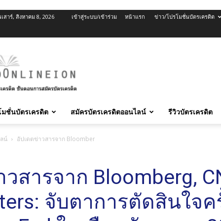
นเสาร์, สิงหาคม 8, 2026
เข้าสู่ระบบ/เข้าร่วม
หน้าแรก
ข่าว/โปรโมชั่นบัตรเครดิต
มชั่นบัตรเครดิต
สมัครบัตรเครดิตออนไลน์
รีวิวบัตรเครดิต
ลน์
อัปเดตข่าวสารจาก Bloomberg, CNBC, และ Reuters: จับตาการตัดสินใจครั้งส
่าวสารจาก Bloomberg, C
ers: จับตาการตัดสินใจครั