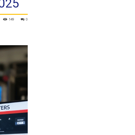
2025
149
0