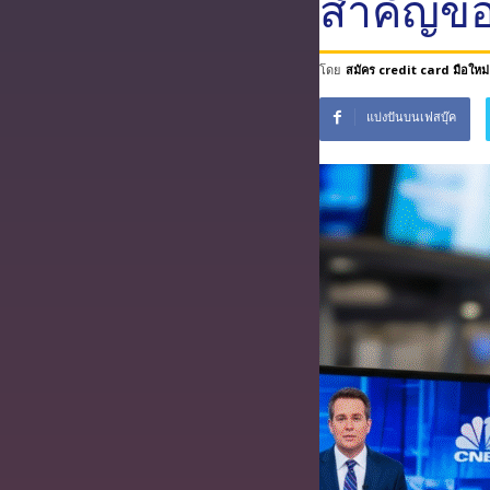
สำคัญขอ
โดย
สมัคร credit card มือใหม่
แบ่งปันบนเฟสบุ๊ค