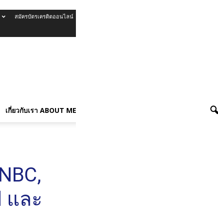
สมัครบัตรเครดิตออนไลน์
รีวิวบัตรเครดิต
เกี่ยวกับเรา About Me
เกี่ยวกับเรา ABOUT ME
ปฏิกิริยาตลาดโลก
CNBC,
d และ