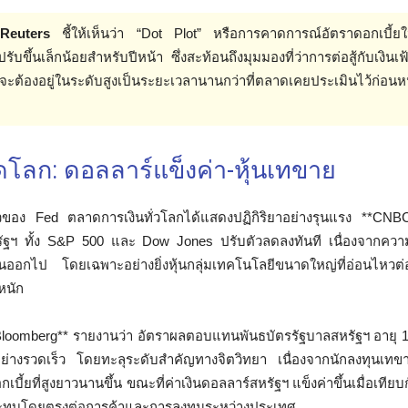
 Reuters
ชี้ให้เห็นว่า “Dot Plot” หรือการคาดการณ์อัตราดอกเบี้
ขึ้นเล็กน้อยสำหรับปีหน้า ซึ่งสะท้อนถึงมุมมองที่ว่าการต่อสู้กับเงินเฟ้อ
ะต้องอยู่ในระดับสูงเป็นระยะเวลานานกว่าที่ตลาดเคยประเมินไว้ก่อนหน้
ดโลก: ดอลลาร์แข็งค่า-หุ้นเทขาย
ของ Fed ตลาดการเงินทั่วโลกได้แสดงปฏิกิริยาอย่างรุนแรง **CNB
รัฐฯ ทั้ง S&P 500 และ Dow Jones ปรับตัวลดลงทันที เนื่องจากคว
่อนออกไป โดยเฉพาะอย่างยิ่งหุ้นกลุ่มเทคโนโลยีขนาดใหญ่ที่อ่อนไหวต่
หนัก
loomberg** รายงานว่า อัตราผลตอบแทนพันธบัตรรัฐบาลสหรัฐฯ อายุ 10
้นอย่างรวดเร็ว โดยทะลุระดับสำคัญทางจิตวิทยา เนื่องจากนักลงทุนเทขา
้ยที่สูงยาวนานขึ้น ขณะที่ค่าเงินดอลลาร์สหรัฐฯ แข็งค่าขึ้นเมื่อเทียบก
ผลกระทบโดยตรงต่อการค้าและการลงทุนระหว่างประเทศ