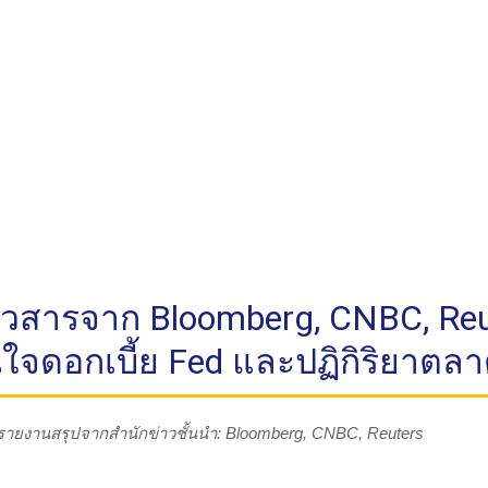
าวสารจาก Bloomberg, CNBC, Reu
นใจดอกเบี้ย Fed และปฏิกิริยาตล
รายงานสรุปจากสำนักข่าวชั้นนำ: Bloomberg, CNBC, Reuters