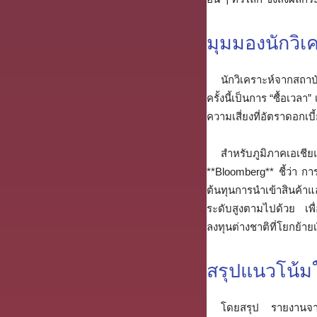
มุมมองนักวิ
นักวิเคราะห์จากสถาบ
ครั้งนี้เป็นการ “ซื้อเว
ความเสี่ยงที่อัตราดอกเบี
สำหรับภูมิภาคเอเช
**Bloomberg** ชี้ว่า ก
ต้นทุนการนำเข้าสินค้า
ระดับสูงตามไปด้วย เพื
ลงทุนต่างชาติที่โยกย้า
สรุปแนวโน้ม
โดยสรุป รายงานจากส