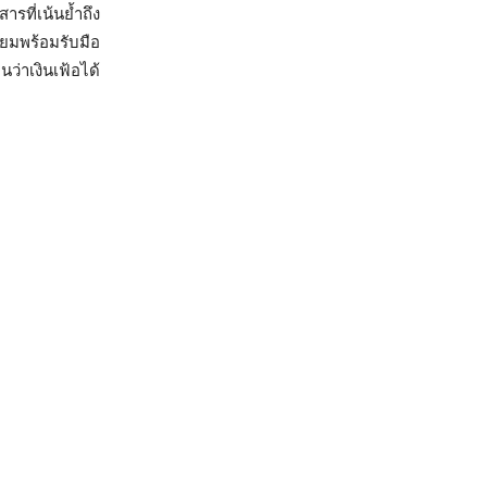
รที่เน้นย้ำถึง
ยมพร้อมรับมือ
ว่าเงินเฟ้อได้