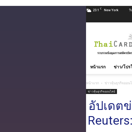
C
23.1
วั
New York
สมัคร
บัตร
เครดิต
บัตร
กด
เงินสด
หน้าแรก
ข่าว/โปรโ
และ
สิน
หน้าแรก
ข่าวหุ้นธุรกิจออนไ
เชื่อ
บุคคล
ข่าวหุ้นธุรกิจออนไลน์
ทุก
อัปเดตข
ธนาคาร
อนุมัติ
Reuters
เร็ว
บริการ
ฟรี