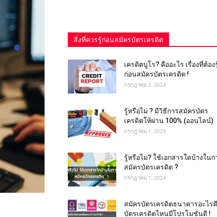
สิ่งที่ควรรู้ก่อนสมัครบัตรเครดิต
เครดิตบูโร? คืออะไร เรื่องที่ต้องรู
ก่อนสมัครบัตรเครดิต !
กรกฎาคม 2, 2024
รู้หรือไม่ ? มีวิธีการสมัครบัตร
เครดิตให้ผ่าน 100% (ออนไลน์)
กรกฎาคม 1, 2024
รู้หรือไม่? ใช้เอกสารใดบ้างในก
สมัครบัตรเครดิต ?
กรกฎาคม 1, 2024
สมัครบัตรเครดิตธนาคารอะไรดี
บัตรเครดิตไหนมีโปรโมชั่นดี !