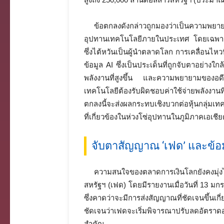
ข้อตกลงดังกล่าวถูกมองว่าเป็นความพยา
อุปทานเทคโนโลยีภายในประเทศ โดยเฉพาะอย
ซึ่งไต้หวันเป็นผู้นำตลาดโลก การเคลื่อนไหว
ข้อมูล AI ซึ่งเป็นประเด็นที่ถูกจับตาอย่าง
พลังงานที่สูงขึ้น และความพยายามของอดี
เทคโนโลยีต้องรับผิดชอบค่าใช้จ่ายพลังงานที
ตกลงนี้จะส่งผลกระทบเชิงบวกต่อหุ้นกลุ่มเท
ที่เกี่ยวข้องในห่วงโซ่อุปทานในภูมิภาคเอเชีย
จับตาสัญญาณ ‘เฟด’ และข้อ
ความสนใจของตลาดการเงินโลกยังคงมุ่
สหรัฐฯ (เฟด) โดยมีรายงานเมื่อวันที่ 13 ม
ซึ่งคาดว่าจะมีการส่งสัญญาณที่ชัดเจนขึ้นเ
ชัดเจนว่าเฟดจะเริ่มพิจารณาปรับลดอัตราดอก
สำคัญ