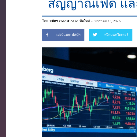
สัญญาณเฟด และ
บริการ
ฟรี
โดย
สมัคร credit card มือใหม่
-
มกราคม 16, 2026
แบ่งปันบนเฟสบุ๊ค
ทวีตบนทวิตเตอร์