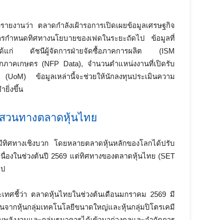
ยงานว่า ตลาดกำลังเฝ้ารอการเปิดเผยข้อมูลเศรษฐกิจ
ารกำหนดทิศทางนโยบายของเฟดในระยะถัดไป ข้อมูลที่
้แก่ ดัชนีผู้จัดการฝ่ายจัดซื้อภาคการผลิต (ISM
อกภาคเกษตร (NFP Data), จำนวนตำแหน่งงานที่เปิดรับ
ค (UoM) ข้อมูลเหล่านี้จะช่วยให้นักลงทุนประเมินความ
ยิ่งขึ้น
 สวนทางตลาดหุ้นไทย
ีทิศทางเชิงบวก โดยหลายตลาดหุ้นหลักของโลกได้ปรับ
่อเนื่องในช่วงต้นปี 2569 แต่ทิศทางของตลาดหุ้นไทย (SET
ไป
เทศชี้ว่า ตลาดหุ้นไทยในช่วงต้นเดือนมกราคม 2569 มี
ากหุ้นกลุ่มเทคโนโลยีขนาดใหญ่และหุ้นกลุ่มปิโตรเคมี
่มพลังงานและกลุ่มธนาคารได้เข้ามาถ่วงดุลและจำกัดการ