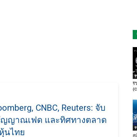
ร
รี
(C
omberg, CNBC, Reuters: จับ
, สัญญาณเฟด และทิศทางตลาด
ร
หุ้นไทย
สม