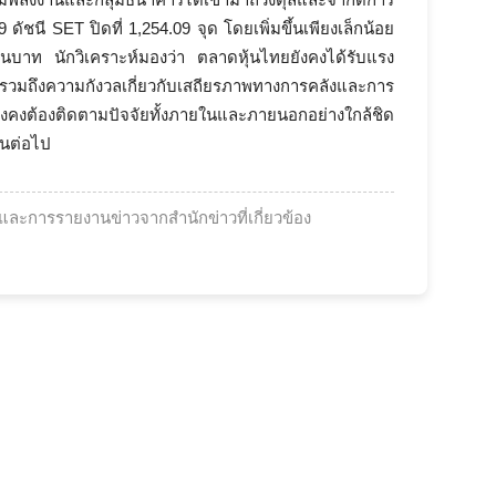
ดัชนี SET ปิดที่ 1,254.09 จุด โดยเพิ่มขึ้นเพียงเล็กน้อย
านบาท นักวิเคราะห์มองว่า ตลาดหุ้นไทยยังคงได้รับแรง
วมถึงความกังวลเกี่ยวกับเสถียรภาพทางการคลังและการ
ุนยังคงต้องติดตามปัจจัยทั้งภายในและภายนอกอย่างใกล้ชิด
ุนต่อไป
และการรายงานข่าวจากสำนักข่าวที่เกี่ยวข้อง