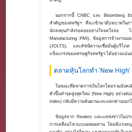
นอกจากนี้ CNBC และ Bloomberg ยังรา
สำคัญของสหรัฐฯ ที่จะเข้ามามีบทบาทในก
นักลงทุนกำลังรอคอยอย่างใจจดใจจ่อ ได
Manufacturing PMI), ข้อมูลการจ้างงานน
(JOLTS), และดัชนีความเชื่อมั่นผู้บริโภ
แข็งแกร่งของเศรษฐกิจสหรัฐฯ ได้อย่างแม่นยำ
ตลาดหุ้นโลกทำ ‘New High’
ในขณะที่ตลาดการเงินโลกโดยรวมยังคงม
ตัวขึ้นทำจุดสูงสุดใหม่ (New High) อย่างต
Index) กลับมีความผันผวนและแตกต่างออก
ข้อมูลจาก Reuters และแหล่งข่าวในประ
การเคลื่อนไหวแบบผสมผสาน โดยมีแรงหนุนจ
บางตัว อย่างไรก็ตาม แรงขายจากหุ้นในกลุ