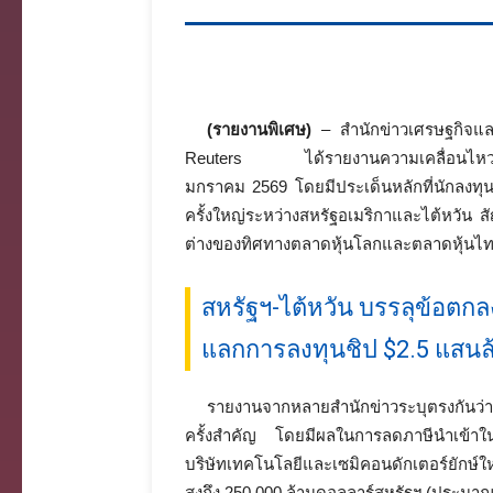
(รายงานพิเศษ)
– สำนักข่าวเศรษฐกิจแล
Reuters ได้รายงานความเคลื่อนไหวทาง
มกราคม 2569 โดยมีประเด็นหลักที่นักลงทุน
ครั้งใหญ่ระหว่างสหรัฐอเมริกาและไต้หว
ต่างของทิศทางตลาดหุ้นโลกและตลาดหุ้นไ
สหรัฐฯ-ไต้หวัน บรรลุข้อตกล
แลกการลงทุนชิป $2.5 แสนล
รายงานจากหลายสำนักข่าวระบุตรงกันว่
ครั้งสำคัญ โดยมีผลในการลดภาษีนำเข้าใน
บริษัทเทคโนโลยีและเซมิคอนดักเตอร์ยักษ์ใ
สูงถึง 250,000 ล้านดอลลาร์สหรัฐฯ (ประมาณ