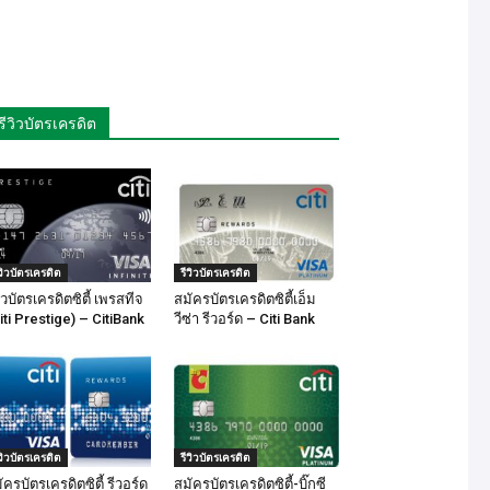
รีวิวบัตรเครดิต
ีวิวบัตรเครดิต
รีวิวบัตรเครดิต
วิวบัตรเครดิตซิตี้ เพรสทีจ
สมัครบัตรเครดิตซิตี้เอ็ม
iti Prestige) – CitiBank
วีซ่า รีวอร์ด – Citi Bank
ีวิวบัตรเครดิต
รีวิวบัตรเครดิต
ัครบัตรเครดิตซิตี้ รีวอร์ด
สมัครบัตรเครดิตซิตี้-บิ๊กซี