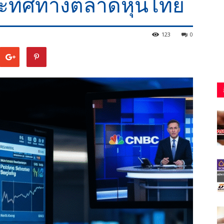
ทิศทางตลาดหุ้นไทย
123
0