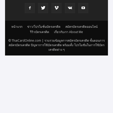
หน้าแรก
ข่าว/โปรโมชั่นบัตรเครดิต
สมัครบัตรเครดิตออนไลน์
รีวิวบัตรเครดิต
เกี่ยวกับเรา About Me
© ThaiCardOnline.com | รวบรวมข้อมูลการสมัครบัตรเครดิต ขั้นตอนการ
สมัครบัตรเครดิต ปัญหาการใช้บัตรเครดิต พร้อมทั้ง โปรโมชั่นในการใช้บัตร
เครดิตต่าง ๆ