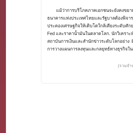
แม้ว่าการบริโภคภาคเอกชนจะยังคงขยาย
ธนาคารแห่งประเทศไทยและรัฐบาลต้องพิจา
ประคองเศรษฐกิจให้เติบโตใกล้เคียงระดับศ
Fed และราคาน้ำมันในตลาดโลก. นักวิเคราะ
สถาบันการเงินและสำนักข่าวระดับโลกอย่าง
การวางแผนการลงทุนและกลยุทธ์ทางธุรกิจในช
(รวมจำ