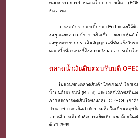
คณะกรรมการกำหนดนโยบายการเงิน (FOMC)
ธันวาคม.
การลดอัตราดอกเบี้ยของ Fed ส่งผลให้ต้น
ลงทุนและความต้องการสินเชื่อ. ตลาดหุ้นทั่
ลงทุนพยายามประเมินสัญญาณที่ขัดแย้งกันระ
ดอกเบี้ยที่อาจบ่งชี้ถึงความกังวลต่อการเติ
ตลาดน้ำมันดิบตอบรับมติ OPEC+
ในส่วนของตลาดสินค้าโภคภัณฑ์ โดยเฉพา
น้ำมันดิบเบรนท์ (Brent) และเวสต์เท็กซัสอินเ
ภายหลังการตัดสินใจของกลุ่ม OPEC+ (องค์ก
ประกาศว่าจะเพิ่มกำลังการผลิตในเดือนพฤศจ
ว่าจะมีการเพิ่มกำลังการผลิตเพียงเล็กน้อยใน
ต้นปี 2569.