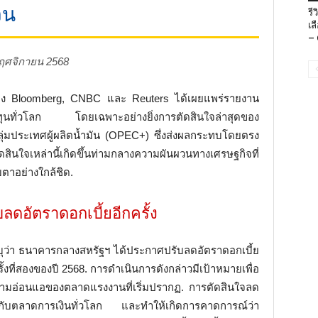
วน
รี
เล
– 
 พฤศจิกายน 2568
ย่าง Bloomberg, CNBC และ Reuters ได้เผยแพร่รายงาน
ลงทุนทั่วโลก โดยเฉพาะอย่างยิ่งการตัดสินใจล่าสุดของ
่มประเทศผู้ผลิตน้ำมัน (OPEC+) ซึ่งส่งผลกระทบโดยตรง
ินใจเหล่านี้เกิดขึ้นท่ามกลางความผันผวนทางเศรษฐกิจที่
บตาอย่างใกล้ชิด.
ดอัตราดอกเบี้ยอีกครั้ง
่า ธนาคารกลางสหรัฐฯ ได้ประกาศปรับลดอัตราดอกเบี้ย
รั้งที่สองของปี 2568. การดำเนินการดังกล่าวมีเป้าหมายเพื่อ
วามอ่อนแอของตลาดแรงงานที่เริ่มปรากฏ. การตัดสินใจลด
ให้กับตลาดการเงินทั่วโลก และทำให้เกิดการคาดการณ์ว่า