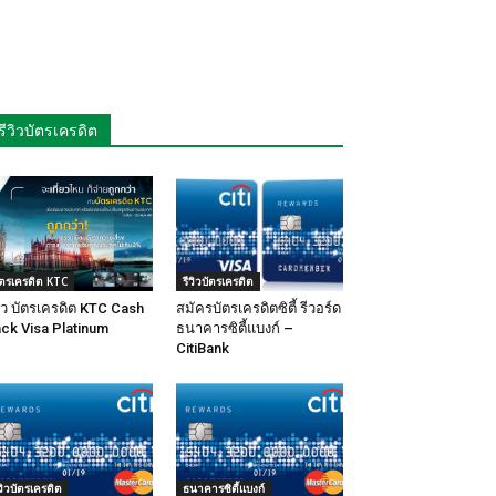
รีวิวบัตรเครดิต
ัตรเครดิต KTC
รีวิวบัตรเครดิต
วิว บัตรเครดิต KTC Cash
สมัครบัตรเครดิตซิตี้ รีวอร์ด
ck Visa Platinum
ธนาคารซิตี้แบงก์ –
CitiBank
ีวิวบัตรเครดิต
ธนาคารซิตี้แบงก์