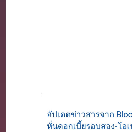
อัปเดตข่าวสารจาก Bloo
หั่นดอกเบี้ยรอบสอง-โอเ