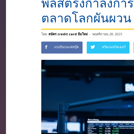
พลัสตรึงกำลังกา
ตลาดโลกผันผวน
โดย
สมัคร credit card มือใหม่
-
พฤศจิกายน 28, 2025
แบ่งปันบนเฟสบุ๊ค
ทวีตบนทวิตเตอร์