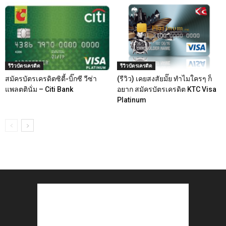
รีวิวบัตรเครดิต
รีวิวบัตรเครดิต
สมัครบัตรเครดิตซิตี้-บิ๊กซี วีซ่า
(รีวิว) เคยสงสัยมั๊ย ทำไมใครๆ ก็
แพลตตินั่ม – Citi Bank
อยาก สมัครบัตรเครดิต KTC Visa
Platinum