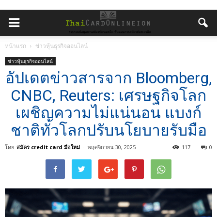
หน้าแรก
ข่าวหุ้นธุรกิจออนไลน์
ข่าวหุ้นธุรกิจออนไลน์
อัปเดตข่าวสารจาก Bloomberg,
CNBC, Reuters: เศรษฐกิจโลก
เผชิญความไม่แน่นอน แบงก์
ชาติทั่วโลกปรับนโยบายรับมือ
โดย
สมัคร credit card มือใหม่
-
พฤศจิกายน 30, 2025
117
0