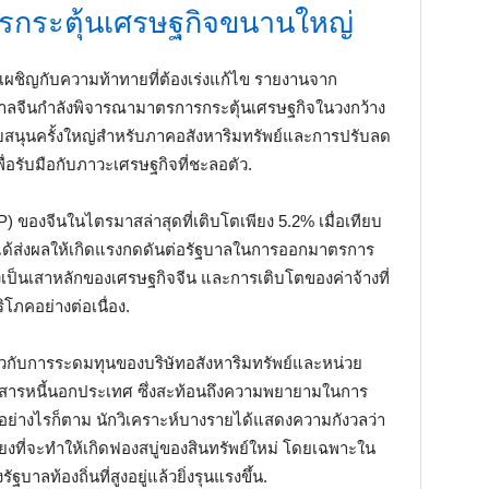
รกระตุ้นเศรษฐกิจขนานใหญ่
ผชิญกับความท้าทายที่ต้องเร่งแก้ไข รายงานจาก
ฐบาลจีนกำลังพิจารณามาตรการกระตุ้นเศรษฐกิจในวงกว้าง
ับสนุนครั้งใหญ่สำหรับภาคอสังหาริมทรัพย์และการปรับลด
อรับมือกับภาวะเศรษฐกิจที่ชะลอตัว.
องจีนในไตรมาสล่าสุดที่เติบโตเพียง 5.2% เมื่อเทียบ
ว้ ได้ส่งผลให้เกิดแรงกดดันต่อรัฐบาลในการออกมาตรการ
งเป็นเสาหลักของเศรษฐกิจจีน และการเติบโตของค่าจ้างที่
ิโภคอย่างต่อเนื่อง.
ี่ยวกับการระดมทุนของบริษัทอสังหาริมทรัพย์และหน่วย
าสารหนี้นอกประเทศ ซึ่งสะท้อนถึงความพยายามในการ
 อย่างไรก็ตาม นักวิเคราะห์บางรายได้แสดงความกังวลว่า
งที่จะทำให้เกิดฟองสบู่ของสินทรัพย์ใหม่ โดยเฉพาะใน
บาลท้องถิ่นที่สูงอยู่แล้วยิ่งรุนแรงขึ้น.