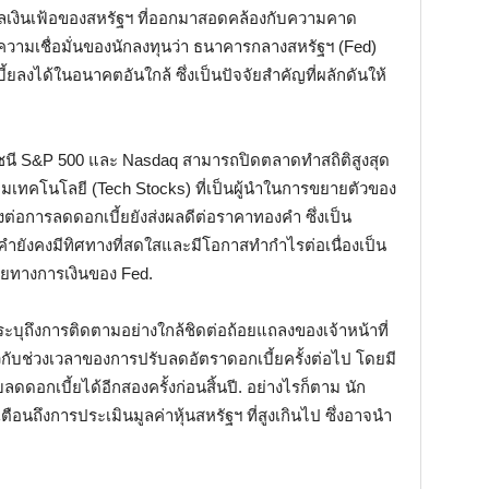
ูลเงินเฟ้อของสหรัฐฯ ที่ออกมาสอดคล้องกับความคาด
วามเชื่อมั่นของนักลงทุนว่า ธนาคารกลางสหรัฐฯ (Fed)
ลงได้ในอนาคตอันใกล้ ซึ่งเป็นปัจจัยสำคัญที่ผลักดันให้
ชนี S&P 500 และ Nasdaq สามารถปิดตลาดทำสถิติสูงสุด
ลุ่มเทคโนโลยี (Tech Stocks) ที่เป็นผู้นำในการขยายตัวของ
วังต่อการลดดอกเบี้ยยังส่งผลดีต่อราคาทองคำ ซึ่งเป็น
งคำยังคงมีทิศทางที่สดใสและมีโอกาสทำกำไรต่อเนื่องเป็น
ลายทางการเงินของ Fed.
บุถึงการติดตามอย่างใกล้ชิดต่อถ้อยแถลงของเจ้าหน้าที่
ยวกับช่วงเวลาของการปรับลดอัตราดอกเบี้ยครั้งต่อไป โดยมี
อกเบี้ยได้อีกสองครั้งก่อนสิ้นปี. อย่างไรก็ตาม นัก
ตือนถึงการประเมินมูลค่าหุ้นสหรัฐฯ ที่สูงเกินไป ซึ่งอาจนำ