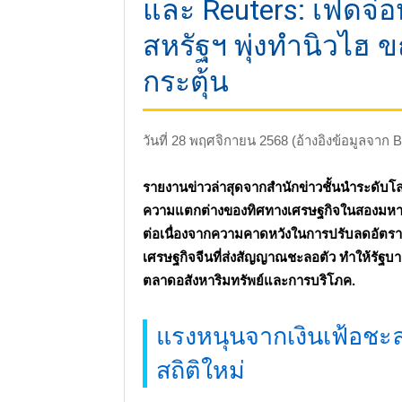
และ Reuters: เฟดจ่อ
สหรัฐฯ พุ่งทำนิวไฮ 
กระตุ้น
วันที่ 28 พฤศจิกายน 2568 (อ้างอิงข้อมูลจาก
รายงานข่าวล่าสุดจากสำนักข่าวชั้นนำระดับโล
ความแตกต่างของทิศทางเศรษฐกิจในสองมหาอำน
ต่อเนื่องจากความคาดหวังในการปรับลดอัตร
เศรษฐกิจจีนที่ส่งสัญญาณชะลอตัว ทำให้รัฐบ
ตลาดอสังหาริมทรัพย์และการบริโภค.
แรงหนุนจากเงินเฟ้อชะ
สถิติใหม่