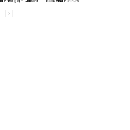
iti Prestige) – CitiBank
Back Visa Platinum