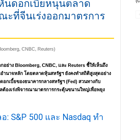
หั่นดอกเบี้ยหนุนตลาด
(C
ขณะที่จีนเร่งออกมาตรการ
 Bloomberg, CNBC, Reuters)
กอย่าง Bloomberg, CNBC, และ Reuters ชี้ให้เห็นถึง
าจหลัก โดยตลาดหุ้นสหรัฐฯ ยังคงทำสถิติสูงสุดอย่าง
าดอกเบี้ยของธนาคารกลางสหรัฐฯ (Fed) สวนทางกับ
าลต้องเร่งพิจารณามาตรการกระตุ้นขนานใหญ่เพื่อพยุง
ลอ: S&P 500 และ Nasdaq ทำ