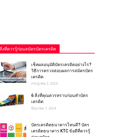
สิ่งที่ควรรู้ก่อนสมัครบัตรเครดิต
เช็คผลอนุมัติบัตรเครดิตอย่างไร?
วิธีการตรวจสอบผลการสมัครบัตร
เครดิต
กรกฎาคม 2, 2024
6 สิ่งที่คุณควรทราบก่อนทำบัตร
เครดิต
มิถุนายน 1, 2024
บัตรเครดิตธนาคารไหนดี? บัตร
เครดิตธนาคาร KTC ข้อดีที่ควรรู้