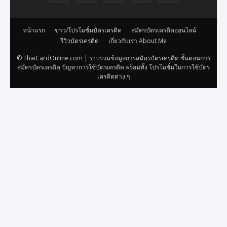
หน้าแรก
ข่าว/โปรโมชั่นบัตรเครดิต
สมัครบัตรเครดิตออนไลน์
รีวิวบัตรเครดิต
เกี่ยวกับเรา About Me
© ThaiCardOnline.com | รวบรวมข้อมูลการสมัครบัตรเครดิต ขั้นตอนการ
สมัครบัตรเครดิต ปัญหาการใช้บัตรเครดิต พร้อมทั้ง โปรโมชั่นในการใช้บัตร
เครดิตต่าง ๆ