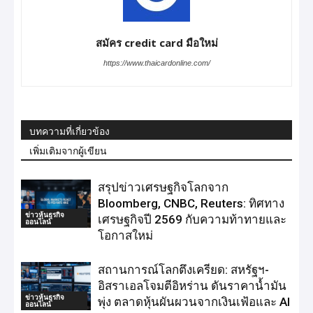
สมัคร credit card มือใหม่
https://www.thaicardonline.com/
บทความที่เกี่ยวข้อง
เพิ่มเติมจากผู้เขียน
สรุปข่าวเศรษฐกิจโลกจาก
Bloomberg, CNBC, Reuters: ทิศทาง
ข่าวหุ้นธุรกิจ
เศรษฐกิจปี 2569 กับความท้าทายและ
ออนไลน์
โอกาสใหม่
สถานการณ์โลกตึงเครียด: สหรัฐฯ-
อิสราเอลโจมตีอิหร่าน ดันราคาน้ำมัน
ข่าวหุ้นธุรกิจ
พุ่ง ตลาดหุ้นผันผวนจากเงินเฟ้อและ AI
ออนไลน์