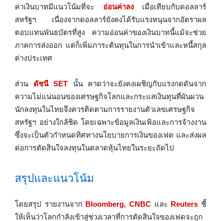
ค่าเงินบาทมีแนวโน้มที่จะ
อ่อนค่าลง
เมื่อเทียบกับดอลลาร์
สหรัฐฯ เนื่องจากดอลลาร์ยังคงได้รับแรงหนุนจากอัตราผล
ตอบแทนพันธบัตรที่สูง ความอ่อนค่าของเงินบาทนี้แม้จะช่วย
ภาคการส่งออก แต่ก็เพิ่มภาระต้นทุนในการนำเข้าและหนี้สกุล
ต่างประเทศ
ส่วน
ดัชนี SET
นั้น คาดว่าจะยังคงเผชิญกับแรงกดดันจาก
ความไม่แน่นอนของเศรษฐกิจโลกและกระแสเงินทุนที่ผันผวน
นักลงทุนในไทยจึงควรติดตามการรายงานตัวเลขเศรษฐกิจ
สหรัฐฯ อย่างใกล้ชิด โดยเฉพาะข้อมูลเงินเฟ้อและการจ้างงาน
ซึ่งจะเป็นตัวกำหนดทิศทางนโยบายการเงินของเฟด และส่งผล
ต่อการตัดสินใจลงทุนในตลาดหุ้นไทยในระยะถัดไป
สรุปและแนวโน้ม
โดยสรุป รายงานจาก
Bloomberg, CNBC
และ
Reuters
ชี้
ให้เห็นว่าโลกกำลังเข้าสู่ช่วงเวลาที่การตัดสินใจของเฟดจะถูก