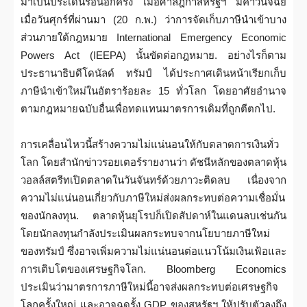
มาเป็นประเด็นร้อนอีกครั้ง เมื่อศาลฎีกาสหรัฐฯ มีคำวินิจฉัย
เมื่อวันศุกร์ที่ผ่านมา (20 ก.พ.) ว่าการจัดเก็บภาษีนำเข้าบาง
ส่วนภายใต้กฎหมาย International Emergency Economic
Powers Act (IEEPA) นั้นขัดต่อกฎหมาย. อย่างไรก็ตาม
ประธานาธิบดีโดนัลด์ ทรัมป์ ได้ประกาศเดินหน้าเรียกเก็บ
ภาษีนำเข้าใหม่ในอัตราร้อยละ 15 ทั่วโลก โดยอาศัยอำนาจ
ตามกฎหมายฉบับอื่นเพื่อทดแทนมาตรการเดิมที่ถูกตีตกไป.
การเคลื่อนไหวนี้สร้างความไม่แน่นอนให้กับตลาดการเงินทั่ว
โลก โดยสำนักข่าวรอยเตอร์รายงานว่า ดัชนีหลักของตลาดหุ้น
วอลล์สตรีทเปิดตลาดในวันจันทร์ด้วยภาวะติดลบ เนื่องจาก
ความไม่แน่นอนเกี่ยวกับภาษีใหม่ส่งผลกระทบต่อความเชื่อมั่น
ของนักลงทุน. ตลาดหุ้นยุโรปก็เปิดสัปดาห์ในแดนลบเช่นกัน
โดยนักลงทุนกำลังประเมินผลกระทบจากนโยบายภาษีใหม่
ของทรัมป์ ซึ่งอาจเพิ่มความไม่แน่นอนต่อแนวโน้มเงินเฟ้อและ
การเติบโตของเศรษฐกิจโลก. Bloomberg Economics
ประเมินว่ามาตรการภาษีใหม่นี้อาจส่งผลกระทบต่อเศรษฐกิจ
โลกครั้งใหญ่ และอาจฉุดรั้ง GDP ของสหรัฐฯ ให้ปรับตัวลงถึง