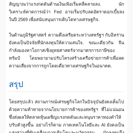
สัญญาณว่าแรงกดดันด้านเงินเฟ้อเริ่มคลี่คลายลง. นัก
วิเคราะห์คาดการณ์ว่า Fed อาจเริ่มปรับลดอัตราดอกเบี้ยลง
ในปี 2569 เพื่อสนับสนุนการเติบโตทางเศรษฐกิจ.
ในด้านภูมิรัฐศาสตร์ ความตึงเครียดระหว่างสหรัฐฯ กับอิหร่าน
ยังคงเป็นปัจจัยที่นักลงทุนให้ความสนใจ. ขณะเดียวกัน จีน
กำลังมองหาโอกาสเชิงยุทธศาสตร์จากมาตรการภาษีของ
ทรัมป์ โดยพยายามปรับโครงสร้างเครือข่ายการค้าเพื่อลด
ความเสี่ยงจากการถูกโดดเดี่ยวทางเศรษฐกิจในอนาคต.
สรุป
โดยสรุปแล้ว สถานการณ์เศรษฐกิจโลกในปัจจุบันยังคงเต็มไป
ด้วยความท้าทายจากนโยบายการค้าของสหรัฐฯ ที่ไม่แน่นอน
ซึ่งส่งผลให้ตลาดหุ้นเผชิญแรงกดดันและหนุนราคาทองคำให้
ปรับตัวสูงขึ้น. อย่างไรก็ตาม ภาคเทคโนโลยีและ AI ยังคงเป็น
แสงสว่างที่ขับเคลื่อนการเติบโตและนวัตกรรม. นักลงทุนจึง