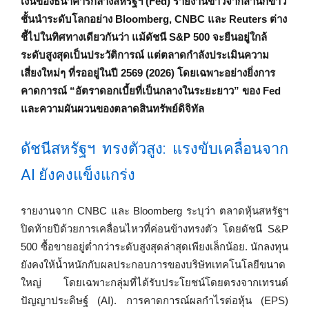
เงินของธนาคารกลางสหรัฐฯ (Fed) รายงานข่าวจากสำนักข่าว
ชั้นนำระดับโลกอย่าง Bloomberg, CNBC และ Reuters ต่าง
ชี้ไปในทิศทางเดียวกันว่า แม้ดัชนี S&P 500 จะยืนอยู่ใกล้
ระดับสูงสุดเป็นประวัติการณ์ แต่ตลาดกำลังประเมินความ
เสี่ยงใหม่ๆ ที่รออยู่ในปี 2569 (2026) โดยเฉพาะอย่างยิ่งการ
คาดการณ์ “อัตราดอกเบี้ยที่เป็นกลางในระยะยาว” ของ Fed
และความผันผวนของตลาดสินทรัพย์ดิจิทัล
ดัชนีสหรัฐฯ ทรงตัวสูง: แรงขับเคลื่อนจาก
AI ยังคงแข็งแกร่ง
รายงานจาก CNBC และ Bloomberg ระบุว่า ตลาดหุ้นสหรัฐฯ
ปิดท้ายปีด้วยการเคลื่อนไหวที่ค่อนข้างทรงตัว โดยดัชนี S&P
500 ซื้อขายอยู่ต่ำกว่าระดับสูงสุดล่าสุดเพียงเล็กน้อย. นักลงทุน
ยังคงให้น้ำหนักกับผลประกอบการของบริษัทเทคโนโลยีขนาด
ใหญ่ โดยเฉพาะกลุ่มที่ได้รับประโยชน์โดยตรงจากเทรนด์
ปัญญาประดิษฐ์ (AI). การคาดการณ์ผลกำไรต่อหุ้น (EPS)