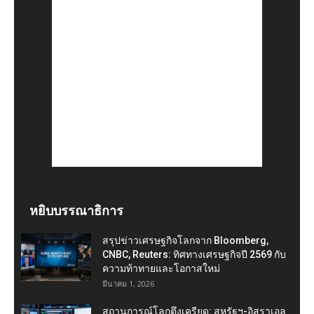
หยิบบรรณาธิการ
สรุปข่าวเศรษฐกิจโลกจาก Bloomberg,
CNBC, Reuters: ทิศทางเศรษฐกิจปี 2569 กับ
ความท้าทายและโอกาสใหม่
มีนาคม 1, 2026
สถานการณ์โลกตึงเครียด: สหรัฐฯ-อิสราเอล