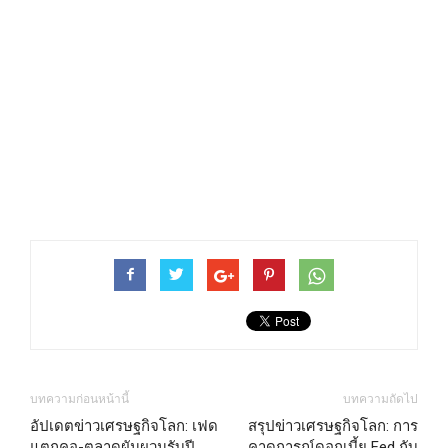
บทความก่อนหน้านี้
บทความถัดไป
อัปเดตข่าวเศรษฐกิจโลก: เฟด
สรุปข่าวเศรษฐกิจโลก: การ
แตกคอ-ตลาดผันผวนรับปี
คาดการณ์ดอกเบี้ย Fed กับ