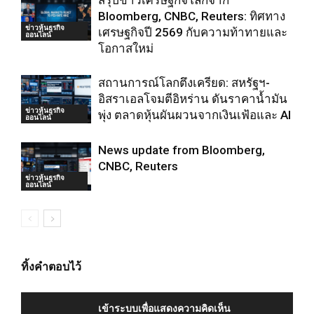
สรุปข่าวเศรษฐกิจโลกจาก
Bloomberg, CNBC, Reuters: ทิศทาง
ข่าวหุ้นธุรกิจ
เศรษฐกิจปี 2569 กับความท้าทายและ
ออนไลน์
โอกาสใหม่
สถานการณ์โลกตึงเครียด: สหรัฐฯ-
อิสราเอลโจมตีอิหร่าน ดันราคาน้ำมัน
ข่าวหุ้นธุรกิจ
พุ่ง ตลาดหุ้นผันผวนจากเงินเฟ้อและ AI
ออนไลน์
News update from Bloomberg,
CNBC, Reuters
ข่าวหุ้นธุรกิจ
ออนไลน์
ทิ้งคำตอบไว้
เข้าระบบเพื่อแสดงความคิดเห็น