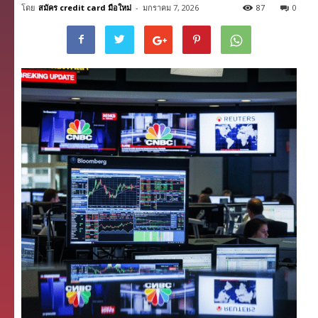
โดย
สมัคร credit card มือใหม่
-
มกราคม 7, 2026
87
0