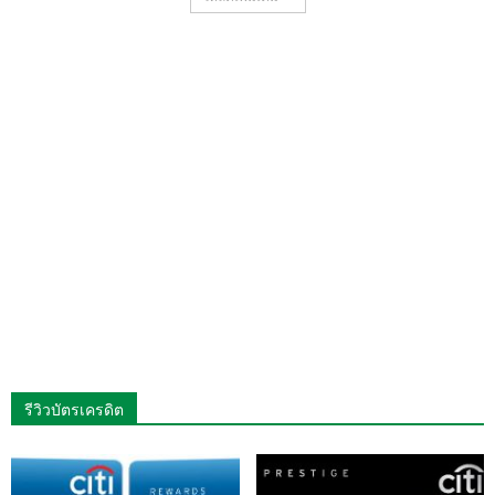
รีวิวบัตรเครดิต