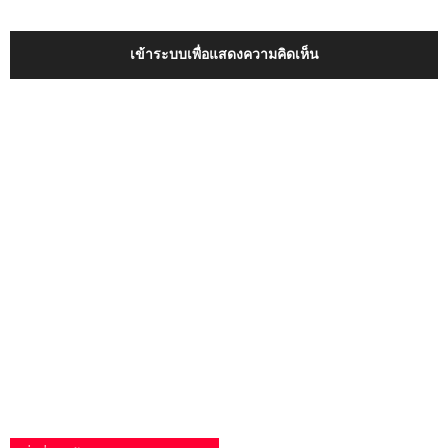
เข้าระบบเพื่อแสดงความคิดเห็น