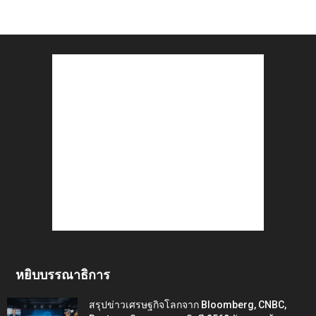
หยิบบรรณาธิการ
สรุปข่าวเศรษฐกิจโลกจาก Bloomberg, CNBC,