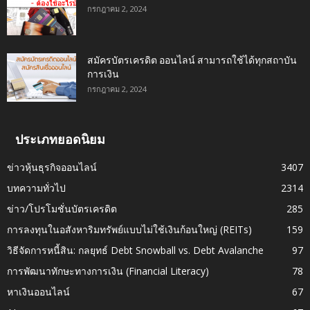
กรกฎาคม 2, 2024
สมัครบัตรเครดิต ออนไลน์ สามารถใช้ได้ทุกสถาบัน
การเงิน
กรกฎาคม 2, 2024
ประเภทยอดนิยม
ข่าวหุ้นธุรกิจออนไลน์
3407
บทความทั่วไป
2314
ข่าว/โปรโมชั่นบัตรเครดิต
285
การลงทุนในอสังหาริมทรัพย์แบบไม่ใช้เงินก้อนใหญ่ (REITs)
159
วิธีจัดการหนี้สิน: กลยุทธ์ Debt Snowball vs. Debt Avalanche
97
การพัฒนาทักษะทางการเงิน (Financial Literacy)
78
หาเงินออนไลน์
67