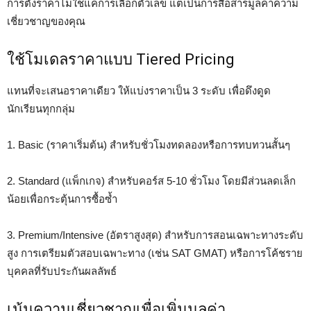
การตั้งราคาไม่ใช่แค่การเลือกตัวเลข แต่เป็นการสื่อสารมูลค่าความ
เชี่ยวชาญของคุณ
ใช้โมเดลราคาแบบ Tiered Pricing
แทนที่จะเสนอราคาเดียว ให้แบ่งราคาเป็น 3 ระดับ เพื่อดึงดูด
นักเรียนทุกกลุ่ม
1. Basic (ราคาเริ่มต้น) สำหรับชั่วโมงทดลองหรือการทบทวนสั้นๆ
2. Standard (แพ็กเกจ) สำหรับคอร์ส 5-10 ชั่วโมง โดยมีส่วนลดเล็ก
น้อยเพื่อกระตุ้นการซื้อซ้ำ
3. Premium/Intensive (อัตราสูงสุด) สำหรับการสอนเฉพาะทางระดับ
สูง การเตรียมตัวสอบเฉพาะทาง (เช่น SAT GMAT) หรือการโค้ชราย
บุคคลที่รับประกันผลลัพธ์
เน้นความเชี่ยวชาญเพื่อเพิ่มมูลค่า