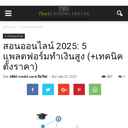
หน้าแรก
หาเงินออนไลน์
หาเงินออนไลน์
สอนออนไลน์ 2025: 5
แพลตฟอร์มทำเงินสูง (+เทคนิค
ตั้งราคา)
โดย
สมัคร credit card มือใหม่
-
ธันวาคม 22, 2025
207
0