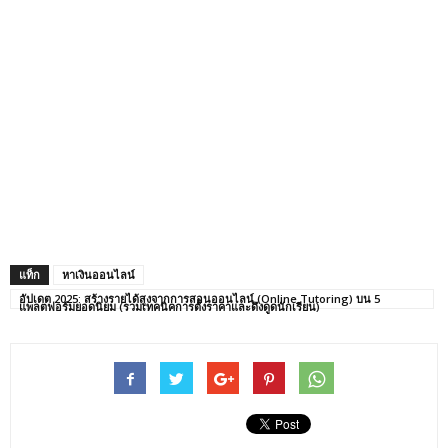
แท็ก
หาเงินออนไลน์
อัปเดต 2025: สร้างรายได้สูงจากการสอนออนไลน์ (Online Tutoring) บน 5
แพลตฟอร์มยอดนิยม (รวมเทคนิคการตั้งราคาและดึงดูดนักเรียน)