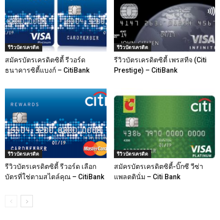
รีวิวบัตรเครดิต
รีวิวบัตรเครดิต
สมัครบัตรเครดิตซิตี้ รีวอร์ด
รีวิวบัตรเครดิตซิตี้ เพรสทีจ (Citi
ธนาคารซิตี้แบงก์ – CitiBank
Prestige) – CitiBank
รีวิวบัตรเครดิต
รีวิวบัตรเครดิต
รีวิวบัตรเครดิตซิตี้ รีวอร์ด เลือก
สมัครบัตรเครดิตซิตี้-บิ๊กซี วีซ่า
บัตรที่ใช่ตามสไตล์คุณ – CitiBank
แพลตตินั่ม – Citi Bank