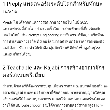
1 Preply แพลตฟอร์มระดับโลกสำหรับทักษะ
เฉพาะ
Preply ไม่ได้จำกัดแค่การสอนภาษาอีกต่อไป ในปี 2025
แพลตฟอร์มนี้เติบโตอย่างรวดเร็วในการสอนทักษะที่เกี่ยวข้องกับ
เทคโนโลยี เช่น Prompt Engineering การวิเคราะห์ข้อมูล หรือทักษะ
การนำเสนอทางธุรกิจ ติวเตอร์สามารถกำหนดอัตราค่าสอนของตัว
เองได้อย่างอิสระ ทำให้เข้าถึงกลุ่มนักเรียนที่มีกำลังซื้อสูงในยุโรป
และอเมริกาได้ง่าย
2 Teachable และ Kajabi การสร้างอาณาจักร
คอร์สแบบพรีเมียม
สำหรับติวเตอร์ที่ต้องการควบคุมเนื้อหา ราคา และแบรนด์ของตัวเอง
อย่างสมบูรณ์ แพลตฟอร์มเหล่านี้คือคำตอบ พวกเขาอนุญาตให้คุณ
สร้างคอร์สวิดีโอแบบบูรณาการ เสนอเวิร์กชอปสด และสร้างโมเดล
รายได้แบบ Subscription รายได้จากการขายคอร์สราคาสูง High-