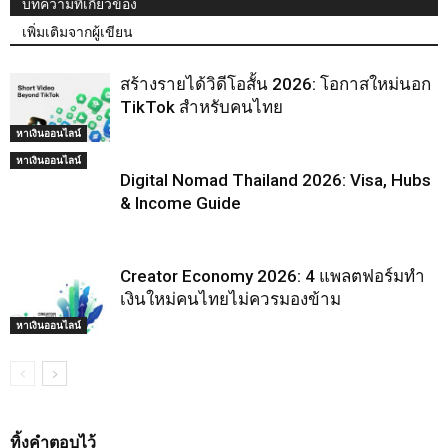
บทความที่เกี่ยวข้อง
เพิ่มเติมจากผู้เขียน
สร้างรายได้วิดีโอสั้น 2026: โอกาสใหม่นอก
TikTok สำหรับคนไทย
หาเงินออนไลน์
หาเงินออนไลน์
Digital Nomad Thailand 2026: Visa, Hubs
& Income Guide
Creator Economy 2026: 4 แพลตฟอร์มทำ
เงินใหม่คนไทยไม่ควรมองข้าม
หาเงินออนไลน์
ทิ้งคำตอบไว้