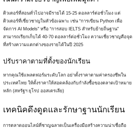
ติวเตอร์ที่สอนทั่วไปอาจมีรายได้ 15-25 ดอลลาร์ต่อชั่วโมง แต่
ติวเตอร์ที่เชี่ยวชาญในหัวข้อเฉพาะ เช่น “การเขียน Python เพื่อ
จัดการ AI Models” หรือ “การสอบ IELTS สำหรับย้ายถิ่นฐาน”
สามารถเรียกเก็บได้ 40-70 ดอลลาร์ต่อชั่วโมง ความเชี่ยวชาญคือจุด
ที่สร้างความแตกต่างของรายได้ในปี 2025
ปรับราคาตามที่ตั้งของนักเรียน
หากคุณใช้แพลตฟอร์มระดับโลก อย่าตั้งราคาตามค่าครองชีพใน
ประเทศไทย ให้ตั้งราคาให้สอดคล้องกับกำลังซื้อของตลาดเป้าหมาย
หลัก (สหรัฐฯ ยุโรป ออสเตรเลีย)
เทคนิคดึงดูดและรักษาฐานนักเรียน
การตลาดออนไลน์ที่ชาญฉลาดเป็นเครื่องมือสร้างความน่าเชื่อถือ