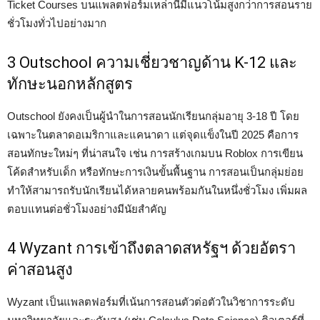
Ticket Courses บนแพลตฟอร์มเหล่านี้มีแนวโน้มสูงกว่าการสอนราย
ชั่วโมงทั่วไปอย่างมาก
3 Outschool ความเชี่ยวชาญด้าน K-12 และ
ทักษะนอกหลักสูตร
Outschool ยังคงเป็นผู้นำในการสอนนักเรียนกลุ่มอายุ 3-18 ปี โดย
เฉพาะในตลาดอเมริกาและแคนาดา แต่จุดแข็งในปี 2025 คือการ
สอนทักษะใหม่ๆ ที่น่าสนใจ เช่น การสร้างเกมบน Roblox การเขียน
โค้ดสำหรับเด็ก หรือทักษะการเงินขั้นพื้นฐาน การสอนเป็นกลุ่มย่อย
ทำให้สามารถรับนักเรียนได้หลายคนพร้อมกันในหนึ่งชั่วโมง เพิ่มผล
ตอบแทนต่อชั่วโมงอย่างมีนัยสำคัญ
4 Wyzant การเข้าถึงตลาดสหรัฐฯ ด้วยอัตรา
ค่าสอนสูง
Wyzant เป็นแพลตฟอร์มที่เน้นการสอนตัวต่อตัวในวิชาการระดับ