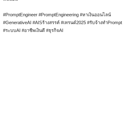
#PromptEngineer #PromptEngineering #หาเงินออนไลน์
#GenerativeAI #AISร้างสรรค์ #เทรนด์2025 #รับจ้างทำPrompt
#ระบบAI #อาชีพเงินดี #ธุรกิจAI