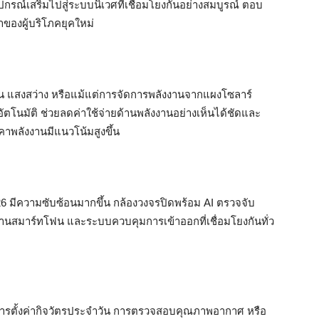
กรณ์เสริมไปสู่ระบบนิเวศที่เชื่อมโยงกันอย่างสมบูรณ์ ตอบ
ของผู้บริโภคยุคใหม่
น แสงสว่าง หรือแม้แต่การจัดการพลังงานจากแผงโซลาร์
โนมัติ ช่วยลดค่าใช้จ่ายด้านพลังงานอย่างเห็นได้ชัดและ
ราคาพลังงานมีแนวโน้มสูงขึ้น
มีความซับซ้อนมากขึ้น กล้องวงจรปิดพร้อม AI ตรวจจับ
่านสมาร์ทโฟน และระบบควบคุมการเข้าออกที่เชื่อมโยงกันทั่ว
ติ การตั้งค่ากิจวัตรประจำวัน การตรวจสอบคุณภาพอากาศ หรือ