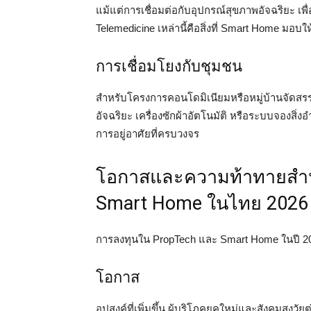
แม้แต่การเชื่อมต่อกับอุปกรณ์สุขภาพอัจฉริยะ 
Telemedicine เหล่านี้คือสิ่งที่ Smart Home มอบให
การเชื่อมโยงกับชุมชน
สำหรับโครงการคอนโดมิเนียมหรือหมู่บ้านจัดสรร S
อัจฉริยะ เครื่องซักผ้าอัตโนมัติ หรือระบบจองส
การอยู่อาศัยที่ครบวงจร
โอกาสและความท้าทายสำห
Smart Home ในไทย 2026
การลงทุนใน PropTech และ Smart Home ในปี 2
โอกาส
อุปสงค์ที่เพิ่มขึ้น ผู้บริโภคยุคใหม่และสังคม