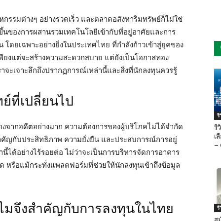
รรมต่างๆ อย่างรวดเร็ว และตลาดอสังหาริมทรัพย์ก็ไม่ใช่
จนขึ้นของการผสานรวมเทคโนโลยีเข้ากับที่อยู่อาศัยและการ
น โดยเฉพาะอย่างยิ่งในประเทศไทย ที่กำลังก้าวเข้าสู่ยุคของ
เพียงแต่จะสร้างความสะดวกสบาย แต่ยังเป็นโอกาสทอง
จะเจาะลึกถึงปรากฏการณ์เหล่านี้และสิ่งที่นักลงทุนควรรู้
์ที่เปลี่ยนไป
ร
่างจากอดีตอย่างมาก ความต้องการของผู้บริโภคไม่ได้จำกัด
รี
เล
ำคัญกับประสิทธิภาพ ความยั่งยืน และประสบการณ์การอยู่
– 
านี้ได้อย่างไร้รอยต่อ ไม่ว่าจะเป็นการบริหารจัดการอาคาร
ด หรือแม้กระทั่งแพลตฟอร์มที่ช่วยให้นักลงทุนเข้าถึงข้อมูล
ไมจึงสำคัญกับการลงทุนในไทย
ร
สม