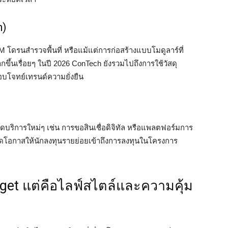
h)
M โดรนสำรวจพื้นที่ หรือแม้แต่การก่อสร้างแบบโมดูลาร์ที่
ึ้นเรื่อยๆ ในปี 2026 ConTech ยังรวมไปถึงการใช้วัสดุ
ตอบโจทย์เทรนด์ความยั่งยืน
ิดบริการใหม่ๆ เช่น การขอสินเชื่อดิจิทัล หรือแพลตฟอร์มการ
ปิดโอกาสให้นักลงทุนรายย่อยเข้าถึงการลงทุนในโครงการ
get แต่คือไลฟ์สไตล์และความคุ้ม