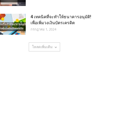
4 เทคนิคที่จะทำให้ธนาคารอนุมัติ!
เพื่อเพิ่มวงเงินบัตรเครดิต
กรกฎาคม 1, 2024
โหลดเพิ่มเติม