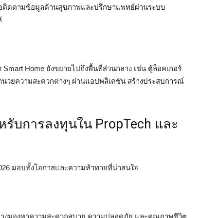
เพื่อติดตามข้อมูลด้านสุขภาพและปรึกษาแพทย์ผ่านระบบ
้
mart Home ยังขยายไปถึงพื้นที่ส่วนกลาง เช่น ตู้ล็อคเกอร์
ิ่งอำนวยความสะดวกต่างๆ ผ่านแอปพลิเคชัน สร้างประสบการณ์
รับการลงทุนใน PropTech และ
026 มอบทั้งโอกาสและความท้าทายที่น่าสนใจ
สูงวัยต่างมองหาความสะดวกสบาย ความปลอดภัย และคุณภาพชีวิต