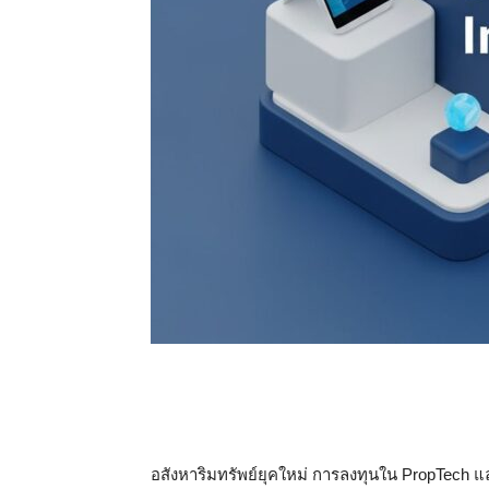
อสังหาริมทรัพย์ยุคใหม่ การลงทุนใน PropTech