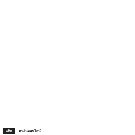
แท็ก
หาเงินออนไลน์