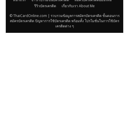
รีวิวบัตรเครดิต
เกี่ยวกับเรา About Me
© ThaiCardOnline.com | รวบรวมข้อมูลการสมัครบัตรเครดิต ขั้นตอนการ
สมัครบัตรเครดิต ปัญหาการใช้บัตรเครดิต พร้อมทั้ง โปรโมชั่นในการใช้บัตร
เครดิตต่าง ๆ