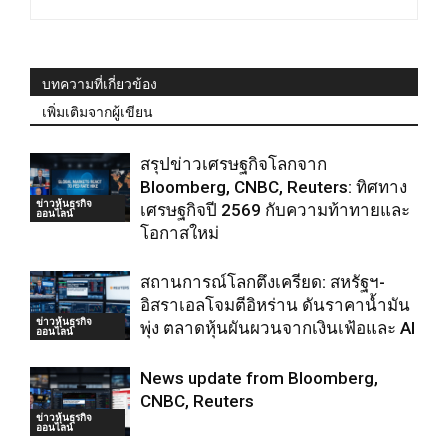
บทความที่เกี่ยวข้อง
เพิ่มเติมจากผู้เขียน
สรุปข่าวเศรษฐกิจโลกจาก
Bloomberg, CNBC, Reuters: ทิศทาง
ข่าวหุ้นธุรกิจ
เศรษฐกิจปี 2569 กับความท้าทายและ
ออนไลน์
โอกาสใหม่
สถานการณ์โลกตึงเครียด: สหรัฐฯ-
อิสราเอลโจมตีอิหร่าน ดันราคาน้ำมัน
ข่าวหุ้นธุรกิจ
พุ่ง ตลาดหุ้นผันผวนจากเงินเฟ้อและ AI
ออนไลน์
News update from Bloomberg,
CNBC, Reuters
ข่าวหุ้นธุรกิจ
ออนไลน์