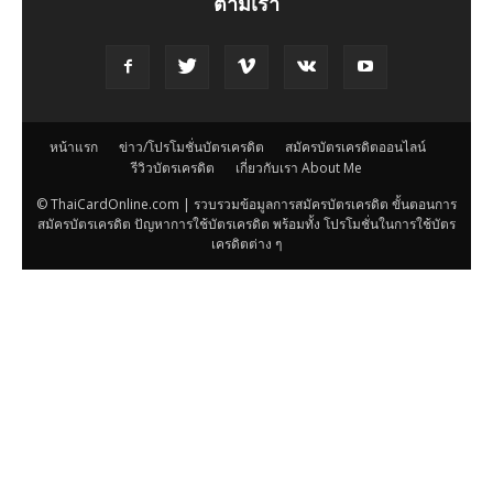
ตามเรา
หน้าแรก
ข่าว/โปรโมชั่นบัตรเครดิต
สมัครบัตรเครดิตออนไลน์
รีวิวบัตรเครดิต
เกี่ยวกับเรา About Me
© ThaiCardOnline.com | รวบรวมข้อมูลการสมัครบัตรเครดิต ขั้นตอนการ
สมัครบัตรเครดิต ปัญหาการใช้บัตรเครดิต พร้อมทั้ง โปรโมชั่นในการใช้บัตร
เครดิตต่าง ๆ