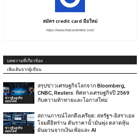
สมัคร credit card มือใหม่
https://www.thaicardonline.com/
บทความที่เกี่ยวข้อง
เพิ่มเติมจากผู้เขียน
สรุปข่าวเศรษฐกิจโลกจาก Bloomberg,
CNBC, Reuters: ทิศทางเศรษฐกิจปี 2569
ข่าวหุ้นธุรกิจ
กับความท้าทายและโอกาสใหม่
ออนไลน์
สถานการณ์โลกตึงเครียด: สหรัฐฯ-อิสราเอล
โจมตีอิหร่าน ดันราคาน้ำมันพุ่ง ตลาดหุ้น
ข่าวหุ้นธุรกิจ
ผันผวนจากเงินเฟ้อและ AI
ออนไลน์