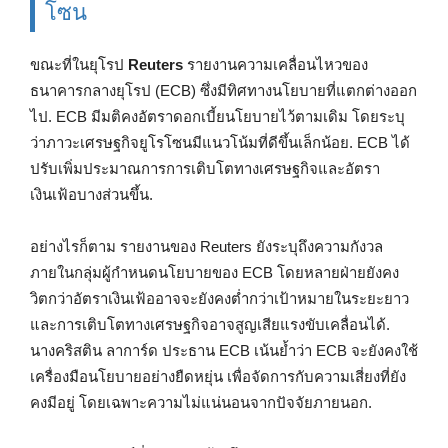
โซน
ขณะที่ในยุโรป
Reuters
รายงานความเคลื่อนไหวของ
ธนาคารกลางยุโรป (ECB) ซึ่งมีทิศทางนโยบายที่แตกต่างออก
ไป. ECB มีมติคงอัตราดอกเบี้ยนโยบายไว้ตามเดิม โดยระบุ
ว่าภาวะเศรษฐกิจยูโรโซนมีแนวโน้มที่ดีขึ้นเล็กน้อย. ECB ได้
ปรับเพิ่มประมาณการการเติบโตทางเศรษฐกิจและอัตรา
เงินเฟ้อบางส่วนขึ้น.
อย่างไรก็ตาม รายงานของ Reuters ยังระบุถึงความกังวล
ภายในกลุ่มผู้กำหนดนโยบายของ ECB โดยหลายฝ่ายยังคง
วิตกว่าอัตราเงินเฟ้ออาจจะยังคงต่ำกว่าเป้าหมายในระยะยาว
และการเติบโตทางเศรษฐกิจอาจสูญเสียแรงขับเคลื่อนได้.
นางคริสติน ลาการ์ด ประธาน ECB เน้นย้ำว่า ECB จะยังคงใช้
เครื่องมือนโยบายอย่างยืดหยุ่น เพื่อจัดการกับความเสี่ยงที่ยัง
คงมีอยู่ โดยเฉพาะความไม่แน่นอนจากปัจจัยภายนอก.