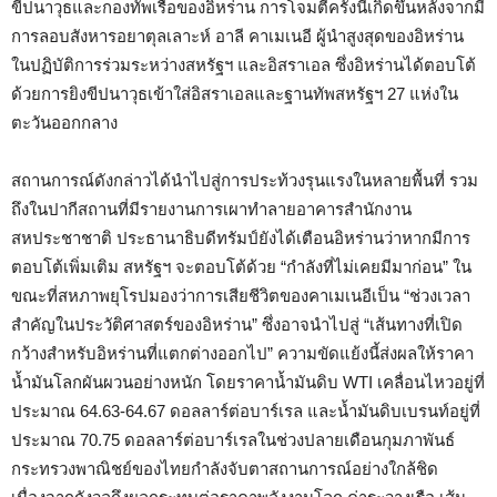
ขีปนาวุธและกองทัพเรือของอิหร่าน การโจมตีครั้งนี้เกิดขึ้นหลังจากมี
การลอบสังหารอยาตุลเลาะห์ อาลี คาเมเนอี ผู้นำสูงสุดของอิหร่าน
ในปฏิบัติการร่วมระหว่างสหรัฐฯ และอิสราเอล ซึ่งอิหร่านได้ตอบโต้
ด้วยการยิงขีปนาวุธเข้าใส่อิสราเอลและฐานทัพสหรัฐฯ 27 แห่งใน
ตะวันออกกลาง
สถานการณ์ดังกล่าวได้นำไปสู่การประท้วงรุนแรงในหลายพื้นที่ รวม
ถึงในปากีสถานที่มีรายงานการเผาทำลายอาคารสำนักงาน
สหประชาชาติ ประธานาธิบดีทรัมป์ยังได้เตือนอิหร่านว่าหากมีการ
ตอบโต้เพิ่มเติม สหรัฐฯ จะตอบโต้ด้วย “กำลังที่ไม่เคยมีมาก่อน” ใน
ขณะที่สหภาพยุโรปมองว่าการเสียชีวิตของคาเมเนอีเป็น “ช่วงเวลา
สำคัญในประวัติศาสตร์ของอิหร่าน” ซึ่งอาจนำไปสู่ “เส้นทางที่เปิด
กว้างสำหรับอิหร่านที่แตกต่างออกไป” ความขัดแย้งนี้ส่งผลให้ราคา
น้ำมันโลกผันผวนอย่างหนัก โดยราคาน้ำมันดิบ WTI เคลื่อนไหวอยู่ที่
ประมาณ 64.63-64.67 ดอลลาร์ต่อบาร์เรล และน้ำมันดิบเบรนท์อยู่ที่
ประมาณ 70.75 ดอลลาร์ต่อบาร์เรลในช่วงปลายเดือนกุมภาพันธ์
กระทรวงพาณิชย์ของไทยกำลังจับตาสถานการณ์อย่างใกล้ชิด