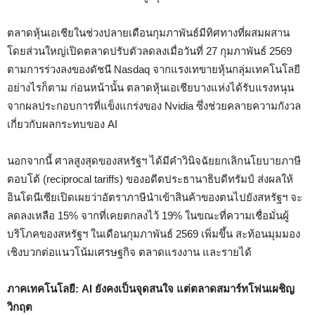
ตลาดหุ้นเอเชียในช่วงปลายเดือนกุมภาพันธ์มีทิศทางที่ผสมผสาน
โดยส่วนใหญ่เปิดตลาดปรับตัวลดลงเมื่อวันที่ 27 กุมภาพันธ์ 2569
ตามการร่วงลงของดัชนี Nasdaq จากแรงเทขายหุ้นกลุ่มเทคโนโลยี
อย่างไรก็ตาม ก่อนหน้านั้น ตลาดหุ้นเอเชียบางแห่งได้รับแรงหนุน
จากผลประกอบการที่แข็งแกร่งของ Nvidia ซึ่งช่วยคลายความกังวล
เกี่ยวกับผลกระทบของ AI
นอกจากนี้ ศาลสูงสุดของสหรัฐฯ ได้มีคำวินิจฉัยยกเลิกนโยบายภาษี
ตอบโต้ (reciprocal tariffs) ของอดีตประธานาธิบดีทรัมป์ ส่งผลให้
อินโดนีเซียเปิดเผยว่าอัตราภาษีนำเข้าสินค้าของตนไปยังสหรัฐฯ จะ
ลดลงเหลือ 15% จากที่เคยตกลงไว้ 19% ในขณะที่ความเชื่อมั่นผู้
บริโภคของสหรัฐฯ ในเดือนกุมภาพันธ์ 2569 เพิ่มขึ้น สะท้อนมุมมอง
เชิงบวกต่อแนวโน้มเศรษฐกิจ ตลาดแรงงาน และรายได้
ภาคเทคโนโลยี: AI ยังคงเป็นจุดสนใจ แต่ตลาดสมาร์ทโฟนเผชิญ
วิกฤต