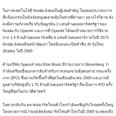
ในภาคเทคโนโลยี Nvidia ยังคงเป็นผู้เล่นสำคัญ โดยผลประกอบการ
ที่แข็งแกร่งเป็นปัจจัยหนุนตลาดหุ้นในช่วงที่ผ่านมา อย่างไรก็ตาม ยัง
คงมีความกังวลเกี่ยวกับข้อผูกพัน 1 แสนล้านดอลลาร์สหรัฐฯ ของ
Nvidia กับ OpenAI และการที่ OpenAI ได้ลดเป้าหมายการใช้จ่าย
จาก 1.4 ล้านล้านดอลลาร์เหลือ 6 แสนล้านดอลลาร์ภายในปี 2573
Nvidia ยังคงเดินหน้าพัฒนา โดยมีแผนจะเปิดตัวชิป AI รุ่นใหม่
(Rubin) ในปี 2569
ด้านบริษัท SpaceX ของ Elon Musk มีรายงานจาก Bloomberg ว่า
กำลังเตรียมยื่นเอกสารลับสำหรับการเสนอขายหุ้นต่อสาธารณะครั้ง
แรก (IPO) ซึ่งอาจเกิดขึ้นเร็วที่สุดในเดือนมีนาคม 2569 และอาจมี
มูลค่าบริษัทสูงถึง 1.75 ล้านล้านดอลลาร์สหรัฐฯ ถือเป็นการ IPO ครั้ง
ใหญ่ที่สุดในประวัติศาสตร์
ในทางกลับกัน ตลาดสมาร์ทโฟนทั่วโลกกำลังเผชิญกับวิกฤตครั้งใหญ่
โดยคาดการณ์ว่ายอดจัดส่งสมาร์ทโฟนทั่วโลกในปี 2569 จะลดลงถึง