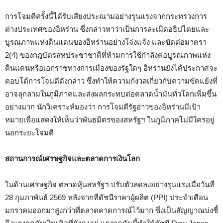
การโจมตีครั้งนี้ได้รับเสียงประณามอย่างรุนแรงจากกระทรวงการ
ต่างประเทศของอิหร่าน ซึ่งกล่าวหาว่าเป็นการละเมิดอธิปไตยและ
บูรณภาพแห่งดินแดนของอิหร่านอย่างโจ่งแจ้ง และขัดต่อมาตรา
2(4) ของกฎบัตรสหประชาชาติที่ห้ามการใช้กำลังต่อบูรณภาพแห่ง
ดินแดนหรือเอกราชทางการเมืองของรัฐใดๆ อิหร่านยังได้ประกาศจะ
ตอบโต้การโจมตีดังกล่าว ซึ่งทำให้ความกังวลเกี่ยวกับความขัดแย้งที่
อาจลุกลามในภูมิภาคและส่งผลกระทบต่อตลาดน้ำมันทั่วโลกเพิ่มขึ้น
อย่างมาก นักวิเคราะห์มองว่า การโจมตีรัฐอ่าวของอิหร่านมีเป้า
หมายเพื่อแสดงให้เห็นว่าพันธมิตรของสหรัฐฯ ในภูมิภาคไม่มีใครอยู่
นอกระยะโจมตี
สถานการณ์เศรษฐกิจและตลาดการเงินโลก
ในด้านเศรษฐกิจ ตลาดหุ้นสหรัฐฯ ปรับตัวลดลงอย่างรุนแรงเมื่อวันที่
28 กุมภาพันธ์ 2569 หลังจากที่ดัชนีราคาผู้ผลิต (PPI) ประจำเดือน
มกราคมออกมาสูงกว่าที่ตลาดคาดการณ์ไว้มาก ซึ่งเป็นสัญญาณบ่งชี้