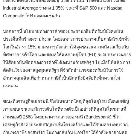
ถึงแรงกดดันเงินเฟ้อที่ยังคงอยู่ แรงกดดันนี้ทำให้ดัชนี Dow Jones
Industrial Average ร่วงลง 1.05% ขณะที่ S&P 500 และ Nasdaq
Composite ก็ปรับลดลงเช่นกัน
นอกจากนี้ นโยบายทางการค้าของประธานาธิบดีทรัมป์ยังคงเป็น
ประเด็นที่สร้างความกังวล โดยเฉพาะการประกาศเก็บภาษีนำเข้าทั่ว
โลกในอัตรา 15% มาตรการดังกล่าวได้จุดชนวนความกังวลเกี่ยวกับ
ทิศทางการค้าโลก และส่งผลให้สหภาพยุโรป (EU) ระงับกระบวนการ
ให้สัตยาบันข้อตกลงการค้าที่ได้ลงนามกับสหรัฐฯ ไปเมื่อปีที่แล้ว การ
ตัดสินใจของศาลสูงสุดสหรัฐฯ ที่จำกัดอำนาจของทรัมป์ในการใช้
อำนาจฉุกเฉินเพื่อกำหนดภาษีก็เป็นอีกหนึ่งปัจจัยที่เพิ่มความไม่
แน่นอน
ขณะที่เศรษฐกิจเยอรมนี ซึ่งเป็นขนาดใหญ่ที่สุดในยุโรป ยังคงเผชิญ
ภาวะซบเซาและมีการเติบโตที่ทรงตัวเป็นอย่างดีที่สุดในไตรมาสที่
สามของปี 2568 โดยธนาคารกลางเยอรมนี (Bundesbank) ชี้ว่า
เศรษฐกิจยังคงประสบปัญหาเชิงโครงสร้างและได้รับผลกระทบจาก
กำแพงภาษีของสหรัฐฯ ในทางกลับกัน แอฟริกาใต้กำลังพยายามลด