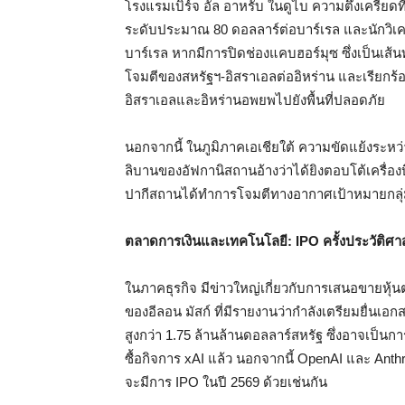
โรงแรมเบิร์จ อัล อาหรับ ในดูไบ ความตึงเครียดที่เ
ระดับประมาณ 80 ดอลลาร์ต่อบาร์เรล และนักวิเค
บาร์เรล หากมีการปิดช่องแคบฮอร์มุซ ซึ่งเป็น
โจมตีของสหรัฐฯ-อิสราเอลต่ออิหร่าน และเรียกร้อ
อิสราเอลและอิหร่านอพยพไปยังพื้นที่ปลอดภัย
นอกจากนี้ ในภูมิภาคเอเชียใต้ ความขัดแย้งระหว
ลิบานของอัฟกานิสถานอ้างว่าได้ยิงตอบโต้เครื่อ
ปากีสถานได้ทำการโจมตีทางอากาศเป้าหมายกลุ่
ตลาดการเงินและเทคโนโลยี: IPO ครั้งประวัติศา
ในภาคธุรกิจ มีข่าวใหญ่เกี่ยวกับการเสนอขายหุ
ของอีลอน มัสก์ ที่มีรายงานว่ากำลังเตรียมยื่นเ
สูงกว่า 1.75 ล้านล้านดอลลาร์สหรัฐ ซึ่งอาจเป็นการ
ซื้อกิจการ xAI แล้ว นอกจากนี้ OpenAI และ Ant
จะมีการ IPO ในปี 2569 ด้วยเช่นกัน