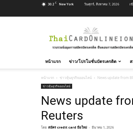
C
30.2
วันศุกร์, สิงหาคม 7, 2026
เข
New York
สมัคร
บัตร
เครดิต
บัตร
กด
เงินสด
หน้าแรก
ข่าว/โปรโมชั่นบัตรเครดิต
ส
และ
สิน
เชื่อ
หน้าแรก
ข่าวหุ้นธุรกิจออนไลน์
News update from B
บุคคล
ข่าวหุ้นธุรกิจออนไลน์
ทุก
News update fr
ธนาคาร
อนุมัติ
เร็ว
Reuters
บริการ
ฟรี
โดย
สมัคร credit card มือใหม่
-
มีนาคม 1, 2026