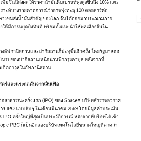
พิ่มขึ้นนี้ส่งผลให้ราคาน้ำมันดิบเบรนท์พุ่งสูงขึ้นถึง 10% แตะ
– 
ราะห์บางรายคาดการณ์ว่าอาจพุ่งทะลุ 100 ดอลลาร์ต่อ
เส้นทางขนส่งน้ำมันสำคัญของโลก จีนได้ออกมาประณามการ
งให้มีการหยุดยิงทันที พร้อมทั้งแนะนำให้พลเมืองจีนใน
่างอัฟกานิสถานและปากีสถานก็ปะทุขึ้นอีกครั้ง โดยรัฐบาลตอ
งบินรบของปากีสถานเหนือน่านฟ้ากรุงคาบูล หลังจากที่
มติดอาวุธในอัฟกานิสถาน
สตร์และแรงกดดันจากเงินเฟ้อ
้นต่อสาธารณะครั้งแรก (IPO) ของ SpaceX บริษัทสำรวจอวกาศ
อกสาร IPO แบบลับๆ ในเดือนมีนาคม 2569 โดยมีมูลค่าประเมิน
 IPO ครั้งใหญ่ที่สุดเป็นประวัติการณ์ หลังจากที่บริษัทได้เข้า
hropic PBC ก็เป็นอีกสองบริษัทเทคโนโลยีขนาดใหญ่ที่คาดว่า