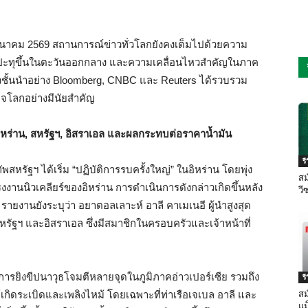
นมีนาคม 2569 สถานการณ์ข่าวทั่วโลกยังคงเต็มไปด้วยความ
ที่ปะทุขึ้นในตะวันออกกลาง และความเคลื่อนไหวสำคัญในภาค
ชั้นนำอย่าง Bloomberg, CNBC และ Reuters ได้รวบรวม
ิจโลกอย่างมีนัยสำคัญ
หร่าน, สหรัฐฯ, อิสราเอล และผลกระทบต่อราคาน้ำมัน
ร
สหรัฐฯ ได้เริ่ม “ปฏิบัติการรบครั้งใหญ่” ในอิหร่าน โดยพุ่ง
สม
งานนิวเคลียร์ของอิหร่าน การดำเนินการดังกล่าวเกิดขึ้นหลัง
วี
รายงานยังระบุว่า อยาตอลเลาะห์ อาลี คาเมเนอี ผู้นำสูงสุด
รัฐฯ และอิสราเอล ซึ่งมีสมาชิกในครอบครัวและเจ้าหน้าที่
การยิงขีปนาวุธโจมตีหลายจุดในภูมิภาคอ่าวเปอร์เซีย รวมถึง
ร
กิดระเบิดและเพลิงไหม้ โดยเฉพาะที่ท่าเรือเจเบล อาลี และ
สม
แม