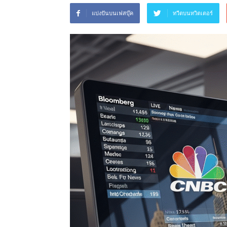
แบ่งปันบนเฟสบุ๊ค
ทวีตบนทวิตเตอร์