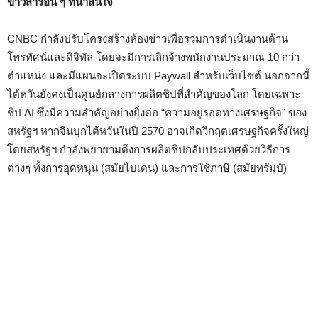
ข่าวสารอื่น ๆ ที่น่าสนใจ
CNBC กำลังปรับโครงสร้างห้องข่าวเพื่อรวมการดำเนินงานด้าน
โทรทัศน์และดิจิทัล โดยจะมีการเลิกจ้างพนักงานประมาณ 10 กว่า
ตำแหน่ง และมีแผนจะเปิดระบบ Paywall สำหรับเว็บไซต์ นอกจากนี้
ไต้หวันยังคงเป็นศูนย์กลางการผลิตชิปที่สำคัญของโลก โดยเฉพาะ
ชิป AI ซึ่งมีความสำคัญอย่างยิ่งต่อ “ความอยู่รอดทางเศรษฐกิจ” ของ
สหรัฐฯ หากจีนบุกไต้หวันในปี 2570 อาจเกิดวิกฤตเศรษฐกิจครั้งใหญ่
โดยสหรัฐฯ กำลังพยายามดึงการผลิตชิปกลับประเทศด้วยวิธีการ
ต่างๆ ทั้งการอุดหนุน (สมัยไบเดน) และการใช้ภาษี (สมัยทรัมป์)