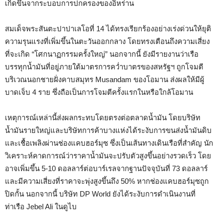
เกิดขึ้นจากระบอบการปกครองของอิหร่าน
สมเด็จพระสันตะปาปาเลโอที่ 14 ได้ทรงเรียกร้องอย่างเร่งด่วนให้ยุติ
ความรุนแรงที่เพิ่มขึ้นในตะวันออกกลาง โดยทรงเตือนถึงความเสี่ยง
ที่จะเกิด “โศกนาฏกรรมครั้งใหญ่” นอกจากนี้ ยังมีรายงานว่าเรือ
บรรทุกน้ำมันที่อยู่ภายใต้มาตรการคว่ำบาตรของสหรัฐฯ ถูกโจมตี
บริเวณนอกชายฝั่งคาบสมุทร Musandam ของโอมาน ส่งผลให้มีผู้
บาดเจ็บ 4 ราย ซึ่งถือเป็นการโจมตีครั้งแรกในหรือใกล้โอมาน
เหตุการณ์เหล่านี้ส่งผลกระทบโดยตรงต่อตลาดน้ำมัน โดยบริษัท
น้ำมันรายใหญ่และบริษัทการค้าบางแห่งได้ระงับการขนส่งน้ำมันดิบ
และเชื้อเพลิงผ่านช่องแคบฮอร์มุซ ซึ่งเป็นเส้นทางเดินเรือที่สำคัญ นัก
วิเคราะห์คาดการณ์ว่าราคาน้ำมันจะปรับตัวสูงขึ้นอย่างรวดเร็ว โดย
อาจเพิ่มขึ้น 5-10 ดอลลาร์ต่อบาร์เรลจากฐานปัจจุบันที่ 73 ดอลลาร์
และมีความเสี่ยงที่ราคาจะพุ่งสูงขึ้นถึง 50% หากช่องแคบฮอร์มุซถูก
ปิดกั้น นอกจากนี้ บริษัท DP World ยังได้ระงับการดำเนินงานที่
ท่าเรือ Jebel Ali ในดูไบ