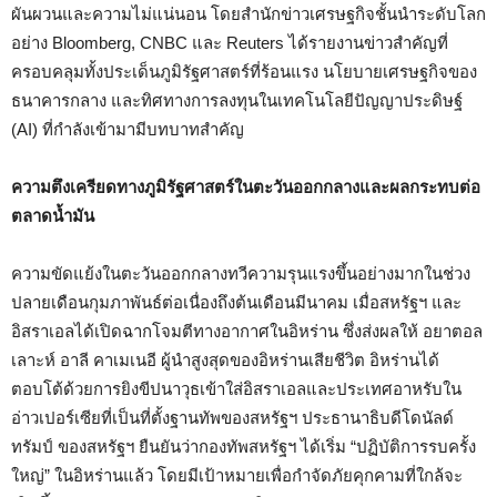
ผันผวนและความไม่แน่นอน โดยสำนักข่าวเศรษฐกิจชั้นนำระดับโลก
อย่าง Bloomberg, CNBC และ Reuters ได้รายงานข่าวสำคัญที่
ครอบคลุมทั้งประเด็นภูมิรัฐศาสตร์ที่ร้อนแรง นโยบายเศรษฐกิจของ
ธนาคารกลาง และทิศทางการลงทุนในเทคโนโลยีปัญญาประดิษฐ์
(AI) ที่กำลังเข้ามามีบทบาทสำคัญ
ความตึงเครียดทางภูมิรัฐศาสตร์ในตะวันออกกลางและผลกระทบต่อ
ตลาดน้ำมัน
ความขัดแย้งในตะวันออกกลางทวีความรุนแรงขึ้นอย่างมากในช่วง
ปลายเดือนกุมภาพันธ์ต่อเนื่องถึงต้นเดือนมีนาคม เมื่อสหรัฐฯ และ
อิสราเอลได้เปิดฉากโจมตีทางอากาศในอิหร่าน ซึ่งส่งผลให้ อยาตอล
เลาะห์ อาลี คาเมเนอี ผู้นำสูงสุดของอิหร่านเสียชีวิต อิหร่านได้
ตอบโต้ด้วยการยิงขีปนาวุธเข้าใส่อิสราเอลและประเทศอาหรับใน
อ่าวเปอร์เซียที่เป็นที่ตั้งฐานทัพของสหรัฐฯ ประธานาธิบดีโดนัลด์
ทรัมป์ ของสหรัฐฯ ยืนยันว่ากองทัพสหรัฐฯ ได้เริ่ม “ปฏิบัติการรบครั้ง
ใหญ่” ในอิหร่านแล้ว โดยมีเป้าหมายเพื่อกำจัดภัยคุกคามที่ใกล้จะ