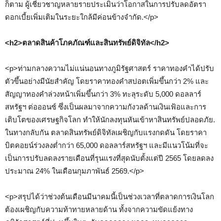
ก็ตาม ผู้เชี่ยวชาญหลายรายประเมินว่าโอกาสในการปรับลดอัตรา
ดอกเบี้ยเพิ่มเติมในระยะใกล้มีค่อนข้างจำกัด.</p>
<h2>ตลาดสินค้าโภคภัณฑ์และสินทรัพย์ดิจิทัล</h2>
<p>ท่ามกลางความไม่แน่นอนทางภูมิรัฐศาสตร์ ราคาทองคำได้ปรับ
ตัวขึ้นอย่างมีนัยสำคัญ โดยราคาทองคำสปอตเพิ่มขึ้นกว่า 2% และ
สัญญาทองคำล่วงหน้าเพิ่มขึ้นกว่า 3% ทะลุระดับ 5,000 ดอลลาร์
สหรัฐฯ ต่อออนซ์ ซึ่งเป็นผลมาจากความกังวลด้านเงินเฟ้อและการ
เติบโตของเศรษฐกิจโลก ทำให้นักลงทุนหันเข้าหาสินทรัพย์ปลอดภัย.
ในทางกลับกัน ตลาดสินทรัพย์ดิจิทัลเผชิญกับแรงกดดัน โดยราคา
บิตคอยน์ร่วงลงต่ำกว่า 65,000 ดอลลาร์สหรัฐฯ และมีแนวโน้มที่จะ
เป็นการปรับลดลงรายเดือนที่รุนแรงที่สุดนับตั้งแต่ปี 2565 โดยลดลง
ประมาณ 24% ในเดือนกุมภาพันธ์ 2569.</p>
<p>สรุปได้ว่าช่วงต้นเดือนมีนาคมนี้เป็นช่วงเวลาที่ตลาดการเงินโลก
ต้องเผชิญกับความท้าทายหลายด้าน ทั้งจากความขัดแย้งทาง