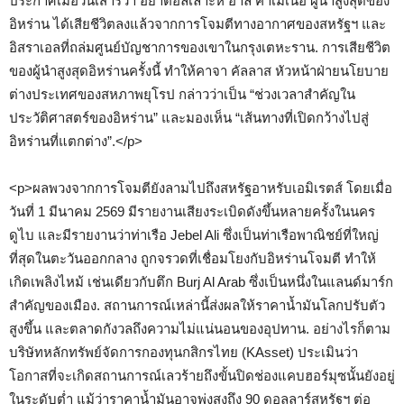
ประกาศเมื่อวันเสาร์ว่า อยาตอลเลาะห์ อาลี คาเมเนอี ผู้นำสูงสุดของ
อิหร่าน ได้เสียชีวิตลงแล้วจากการโจมตีทางอากาศของสหรัฐฯ และ
อิสราเอลที่ถล่มศูนย์บัญชาการของเขาในกรุงเตหะราน. การเสียชีวิต
ของผู้นำสูงสุดอิหร่านครั้งนี้ ทำให้คาจา คัลลาส หัวหน้าฝ่ายนโยบาย
ต่างประเทศของสหภาพยุโรป กล่าวว่าเป็น “ช่วงเวลาสำคัญใน
ประวัติศาสตร์ของอิหร่าน” และมองเห็น “เส้นทางที่เปิดกว้างไปสู่
อิหร่านที่แตกต่าง”.</p>
<p>ผลพวงจากการโจมตียังลามไปถึงสหรัฐอาหรับเอมิเรตส์ โดยเมื่อ
วันที่ 1 มีนาคม 2569 มีรายงานเสียงระเบิดดังขึ้นหลายครั้งในนคร
ดูไบ และมีรายงานว่าท่าเรือ Jebel Ali ซึ่งเป็นท่าเรือพาณิชย์ที่ใหญ่
ที่สุดในตะวันออกกลาง ถูกจรวดที่เชื่อมโยงกับอิหร่านโจมตี ทำให้
เกิดเพลิงไหม้ เช่นเดียวกับตึก Burj Al Arab ซึ่งเป็นหนึ่งในแลนด์มาร์ก
สำคัญของเมือง. สถานการณ์เหล่านี้ส่งผลให้ราคาน้ำมันโลกปรับตัว
สูงขึ้น และตลาดกังวลถึงความไม่แน่นอนของอุปทาน. อย่างไรก็ตาม
บริษัทหลักทรัพย์จัดการกองทุนกสิกรไทย (KAsset) ประเมินว่า
โอกาสที่จะเกิดสถานการณ์เลวร้ายถึงขั้นปิดช่องแคบฮอร์มุซนั้นยังอยู่
ในระดับต่ำ แม้ว่าราคาน้ำมันอาจพุ่งสูงถึง 90 ดอลลาร์สหรัฐฯ ต่อ