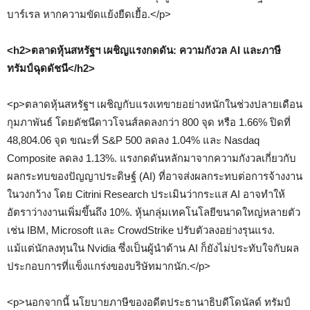
บาร์เรล หากความขัดแย้งยืดเยื้อ.</p>
<h2>ตลาดหุ้นสหรัฐฯ เผชิญแรงกดดัน: ความกังวล AI และภาษี
ทรัมป์ฉุดดัชนี</h2>
<p>ตลาดหุ้นสหรัฐฯ เผชิญกับแรงเทขายอย่างหนักในช่วงปลายเดือน
กุมภาพันธ์ โดยดัชนีดาวโจนส์ลดลงกว่า 800 จุด หรือ 1.66% ปิดที่
48,804.06 จุด ขณะที่ S&P 500 ลดลง 1.04% และ Nasdaq
Composite ลดลง 1.13%. แรงกดดันหลักมาจากความกังวลเกี่ยวกับ
ผลกระทบของปัญญาประดิษฐ์ (AI) ที่อาจส่งผลกระทบต่อการจ้างงาน
ในวงกว้าง โดย Citrini Research ประเมินว่ากระแส AI อาจทำให้
อัตราว่างงานเพิ่มขึ้นถึง 10%. หุ้นกลุ่มเทคโนโลยีขนาดใหญ่หลายตัว
เช่น IBM, Microsoft และ CrowdStrike ปรับตัวลงอย่างรุนแรง.
แม้แต่นักลงทุนใน Nvidia ซึ่งเป็นผู้นำด้าน AI ก็ยังไม่ประทับใจกับผล
ประกอบการที่แข็งแกร่งของบริษัทมากนัก.</p>
<p>นอกจากนี้ นโยบายภาษีของอดีตประธานาธิบดีโดนัลด์ ทรัมป์