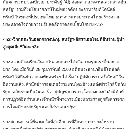
กับผลกระทบของปัญญาประดิษฐ์ (AI) ต่อตลาดแรงงานและตลาดหุ้น
สหรัฐฯ รวมถึงนโยบายภาษีใหม่ของอดีตประธานาธิบดีโดนัลด์
ทรัมป์ ในขณะที่ประเทศไทย ธนาคารแห่งประเทศไทยสร้างความ
ประหลาดใจด้วยการปรับลดอัตราดอกเบี้ยนโยบาย</p>
<h2>วิกฤตตะวันออกกลางปะทุ: สหรัฐฯ-อิสราเอลโจมตีอิหร่าน ผู้นำ
สูงสุดเสียชีวิต</h2>
<p>ความตึงเครียดในตะวันออกกลางได้ทวีความรุนแรงขึ้นอย่าง
มาก โดยเมื่อวันที่ 28 กุมภาพันธ์ 2569 อดีตประธานาธิบดีโดนัลด์
ทรัมป์ ได้ยืนยันว่ากองทัพสหรัฐฯ ได้เริ่ม “ปฏิบัติการรบครั้งใหญ่” ใน
อิหร่านแล้ว. สำนักข่าวรอยเตอร์รายงานโดยอ้างแหล่งข่าวใกล้ชิดกับ
รัฐบาลอิหร่านเมื่อวันเสาร์ว่า ผู้บัญชาการอาวุโสของกองกำลังพิทักษ์
การปฏิวัติอิหร่านและเจ้าหน้าที่ทางการเมืองหลายรายถูกสังหารจาก
การโจมตีของสหรัฐฯ และอิสราเอล.</p>
<p>สถานการณ์ที่น่าตกใจที่สุดคือการที่สื่อทางการของอิหร่าน