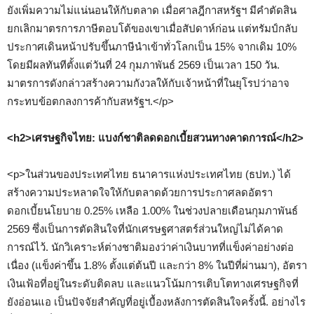
ยังเพิ่มความไม่แน่นอนให้กับตลาด เมื่อศาลฎีกาสหรัฐฯ มีคำตัดสิน
ยกเลิกมาตรการภาษีตอบโต้ของเขาเมื่อสัปดาห์ก่อน แต่ทรัมป์กลับ
ประกาศเดินหน้าปรับขึ้นภาษีนำเข้าทั่วโลกเป็น 15% จากเดิม 10%
โดยมีผลทันทีตั้งแต่วันที่ 24 กุมภาพันธ์ 2569 เป็นเวลา 150 วัน.
มาตรการดังกล่าวสร้างความกังวลให้กับเจ้าหน้าที่ในยุโรปว่าอาจ
กระทบข้อตกลงการค้ากับสหรัฐฯ.</p>
<h2>เศรษฐกิจไทย: แบงก์ชาติลดดอกเบี้ยสวนทางคาดการณ์</h2>
<p>ในส่วนของประเทศไทย ธนาคารแห่งประเทศไทย (ธปท.) ได้
สร้างความประหลาดใจให้กับตลาดด้วยการประกาศลดอัตรา
ดอกเบี้ยนโยบาย 0.25% เหลือ 1.00% ในช่วงปลายเดือนกุมภาพันธ์
2569 ซึ่งเป็นการตัดสินใจที่นักเศรษฐศาสตร์ส่วนใหญ่ไม่ได้คาด
การณ์ไว้. นักวิเคราะห์ต่างชาติมองว่าค่าเงินบาทที่แข็งค่าอย่างต่อ
เนื่อง (แข็งค่าขึ้น 1.8% ตั้งแต่ต้นปี และกว่า 8% ในปีที่ผ่านมา), อัตรา
เงินเฟ้อที่อยู่ในระดับติดลบ และแนวโน้มการเติบโตทางเศรษฐกิจที่
ยังอ่อนแอ เป็นปัจจัยสำคัญที่อยู่เบื้องหลังการตัดสินใจครั้งนี้. อย่างไร