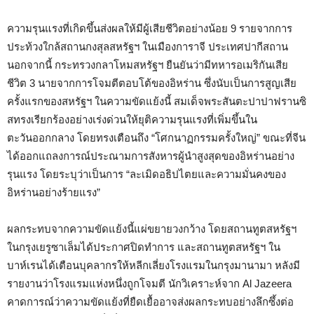
ความรุนแรงที่เกิดขึ้นส่งผลให้มีผู้เสียชีวิตอย่างน้อย 9 รายจากการ
ประท้วงใกล้สถานกงสุลสหรัฐฯ ในเมืองการาจี ประเทศปากีสถาน
นอกจากนี้ กระทรวงกลาโหมสหรัฐฯ ยืนยันว่ามีทหารอเมริกันเสีย
ชีวิต 3 นายจากการโจมตีตอบโต้ของอิหร่าน ซึ่งนับเป็นการสูญเสีย
ครั้งแรกของสหรัฐฯ ในความขัดแย้งนี้ สมเด็จพระสันตะปาปาฟรานซิ
สทรงเรียกร้องอย่างเร่งด่วนให้ยุติความรุนแรงที่เพิ่มขึ้นใน
ตะวันออกกลาง โดยทรงเตือนถึง “โศกนาฏกรรมครั้งใหญ่” ขณะที่จีน
ได้ออกแถลงการณ์ประณามการสังหารผู้นำสูงสุดของอิหร่านอย่าง
รุนแรง โดยระบุว่าเป็นการ “ละเมิดอธิปไตยและความมั่นคงของ
อิหร่านอย่างร้ายแรง”
ผลกระทบจากความขัดแย้งนี้แผ่ขยายวงกว้าง โดยสถานทูตสหรัฐฯ
ในกรุงเยรูซาเล็มได้ประกาศปิดทำการ และสถานทูตสหรัฐฯ ใน
บาห์เรนได้เตือนบุคลากรให้หลีกเลี่ยงโรงแรมในกรุงมานามา หลังมี
รายงานว่าโรงแรมแห่งหนึ่งถูกโจมตี นักวิเคราะห์จาก Al Jazeera
คาดการณ์ว่าความขัดแย้งที่ยืดเยื้ออาจส่งผลกระทบอย่างลึกซึ้งต่อ