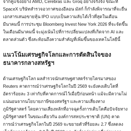
จากคู่แข่งอย่าง AMD, Cerebras และ Groq อย่างจริงจัง ขณะที่
SpaceX บริษัทสำรวจอวกาศของอีลอน มัสก์ ก็กำลังพิจารณาที่จะยื่น
เอกสารเสนอขายหุ้น IPO แบบเป็นความลับได้เร็วที่สุดในเดือน
มีนาคมนี้ การประชุม Bloomberg Invest New York 2026 ที่จะจัดขึ้น
ในเดือนมีนาคมนี้ จะมุ่งเน้นไปที่การเปลี่ยนแปลงที่เกิดจาก AI และ
ตลาดส่วนตัว ซึ่งสะท้อนถึงความสำคัญที่เพิ่มขึ้นของเทคโนโลยีนี้
แนวโน้มเศรษฐกิจโลกและการตัดสินใจของ
ธนาคารกลางสหรัฐฯ
ด้านเศรษฐกิจโลก ผลสำรวจนักเศรษฐศาสตร์รายไตรมาสของ
Reuters คาดการณ์ว่าเศรษฐกิจโลกในปี 2569 จะยังคงเติบโตที่
อัตราร้อยละ 3 เท่ากับที่คาดการณ์ไว้เมื่อปีก่อนหน้า แม้จะมีความไม่
แน่นอนจากนโยบายภาษีของสหรัฐฯ และความเสี่ยงทาง
ภูมิรัฐศาสตร์ โดยความเสี่ยงหลักที่อาจฉุดรั้งการเติบโตคือปัจจัยทาง
ภูมิรัฐศาสตร์ ในขณะเดียวกัน องค์การสหประชาชาติ (UN) คาด
การณ์ว่าเศรษฐกิจโลกในปี 2569 จะขยายตัวที่ร้อยละ 2.7 ซึ่งลดลง