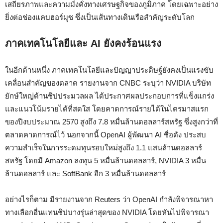
เสถียรภาพและความมั่งคั่งทางเศรษฐกิจของภูมิภาค โดยเฉพาะอย่าง
ยิ่งต่อช่องแคบฮอร์มุซ ซึ่งเป็นเส้นทางเดินเรือสำคัญระดับโลก
ภาคเทคโนโลยีและ AI ยังคงร้อนแรง
ในอีกด้านหนึ่ง ภาคเทคโนโลยีและปัญญาประดิษฐ์ยังคงเป็นแรงขับ
เคลื่อนสำคัญของตลาด รายงานจาก CNBC ระบุว่า NVIDIA บริษัท
ยักษ์ใหญ่ด้านชิปประมวลผล ได้ประกาศผลประกอบการที่แข็งแกร่ง
และแนวโน้มรายได้ที่สดใส โดยคาดการณ์รายได้ในไตรมาสแรก
ของปีงบประมาณ 2570 สูงถึง 7.8 หมื่นล้านดอลลาร์สหรัฐ ซึ่งสูงกว่าที่
ตลาดคาดการณ์ไว้ นอกจากนี้ OpenAI ผู้พัฒนา AI ชื่อดัง ประสบ
ความสำเร็จในการระดมทุนรอบใหม่สูงถึง 1.1 แสนล้านดอลลาร์
สหรัฐ โดยมี Amazon ลงทุน 5 หมื่นล้านดอลลาร์, NVIDIA 3 หมื่น
ล้านดอลลาร์ และ SoftBank อีก 3 หมื่นล้านดอลลาร์
อย่างไรก็ตาม มีรายงานจาก Reuters ว่า OpenAI กำลังพิจารณาหา
ทางเลือกอื่นแทนชิปบางรุ่นล่าสุดของ NVIDIA โดยหันไปพิจารณา