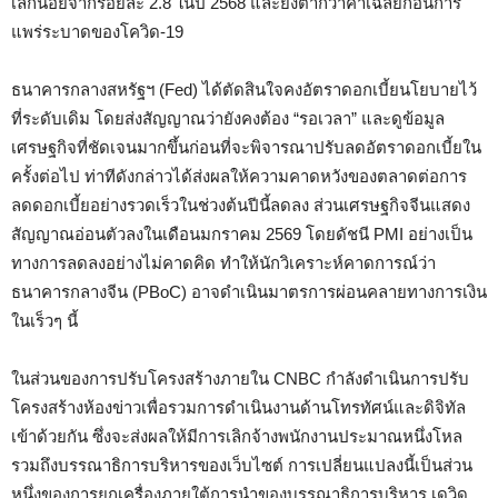
เล็กน้อยจากร้อยละ 2.8 ในปี 2568 และยังต่ำกว่าค่าเฉลี่ยก่อนการ
แพร่ระบาดของโควิด-19
ธนาคารกลางสหรัฐฯ (Fed) ได้ตัดสินใจคงอัตราดอกเบี้ยนโยบายไว้
ที่ระดับเดิม โดยส่งสัญญาณว่ายังคงต้อง “รอเวลา” และดูข้อมูล
เศรษฐกิจที่ชัดเจนมากขึ้นก่อนที่จะพิจารณาปรับลดอัตราดอกเบี้ยใน
ครั้งต่อไป ท่าทีดังกล่าวได้ส่งผลให้ความคาดหวังของตลาดต่อการ
ลดดอกเบี้ยอย่างรวดเร็วในช่วงต้นปีนี้ลดลง ส่วนเศรษฐกิจจีนแสดง
สัญญาณอ่อนตัวลงในเดือนมกราคม 2569 โดยดัชนี PMI อย่างเป็น
ทางการลดลงอย่างไม่คาดคิด ทำให้นักวิเคราะห์คาดการณ์ว่า
ธนาคารกลางจีน (PBoC) อาจดำเนินมาตรการผ่อนคลายทางการเงิน
ในเร็วๆ นี้
ในส่วนของการปรับโครงสร้างภายใน CNBC กำลังดำเนินการปรับ
โครงสร้างห้องข่าวเพื่อรวมการดำเนินงานด้านโทรทัศน์และดิจิทัล
เข้าด้วยกัน ซึ่งจะส่งผลให้มีการเลิกจ้างพนักงานประมาณหนึ่งโหล
รวมถึงบรรณาธิการบริหารของเว็บไซต์ การเปลี่ยนแปลงนี้เป็นส่วน
หนึ่งของการยกเครื่องภายใต้การนำของบรรณาธิการบริหาร เดวิด