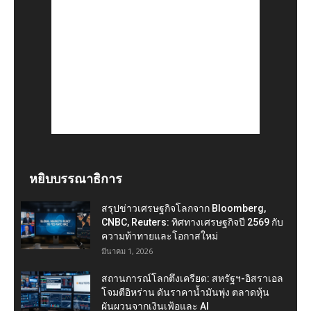
หยิบบรรณาธิการ
สรุปข่าวเศรษฐกิจโลกจาก Bloomberg,
CNBC, Reuters: ทิศทางเศรษฐกิจปี 2569 กับ
ความท้าทายและโอกาสใหม่
มีนาคม 1, 2026
สถานการณ์โลกตึงเครียด: สหรัฐฯ-อิสราเอล
โจมตีอิหร่าน ดันราคาน้ำมันพุ่ง ตลาดหุ้น
ผันผวนจากเงินเฟ้อและ AI