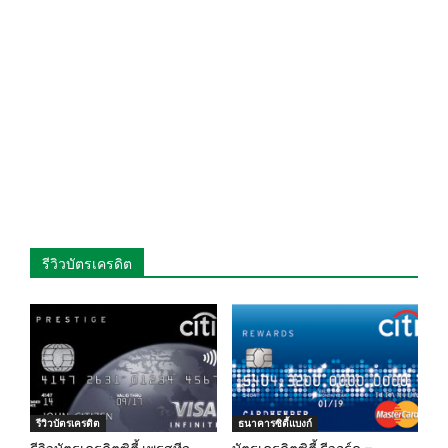
รีวิวบัตรเครดิต
รีวิวบัตรเครดิต
ธนาคารซิตี้แบงก์