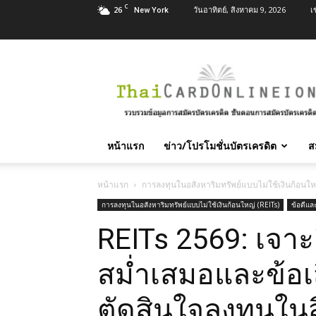
C
26
วันอาทิตย์, สิงหาคม 9, 2026
เ
New York
สมัคร
บัตร
เครดิต
บัตร
กด
เงินสด
หน้าแรก
ข่าว/โปรโมชั่นบัตรเครดิต
ส
และ
สิน
เชื่อ
หน้าแรก
การลงทุนในอสังหาริมทรัพย์แบบไม่ใช้เงินก้อนใหญ
บุคคล
การลงทุนในอสังหาริมทรัพย์แบบไม่ใช้เงินก้อนใหญ่ (REITs)
ข้อดีแล
ทุก
REITs 2569: เจาะล
ธนาคาร
อนุมัติ
เร็ว
สม่ำเสมอและข้อเสี
บริการ
ฟรี
ตัดสินใจลงทุนในส