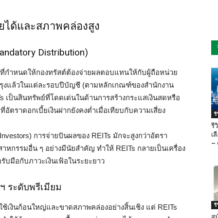
ายได้และสภาพคล่องสูง
andatory Distribution)
์ที่กำหนดให้กองทรัสต์ต้องจ่ายผลตอบแทนให้กับผู้ถือหน่วย
บปรุงแล้วในแต่ละรอบปีบัญชี (ตามหลักเกณฑ์ของสำนักงาน
Ts เป็นสินทรัพย์ที่โดดเด่นในด้านการสร้างกระแสเงินสดหรือ
ที่อัตราดอกเบี้ยเงินฝากยังคงต่ำเมื่อเทียบกับความเสี่ยง
ร
รี
เล
Investors) การจ่ายปันผลของ REITs มักจะสูงกว่าอัตรา
– 
สาหกรรมอื่น ๆ อย่างมีนัยสำคัญ ทำให้ REITs กลายเป็นเครื่อง
่อรับมือกับภาวะเงินเฟ้อในระยะยาว
ฯ ระดับพรีเมียม
ร
ใช้เงินก้อนใหญ่และขาดสภาพคล่องอย่างสิ้นเชิง แต่ REITs
สม