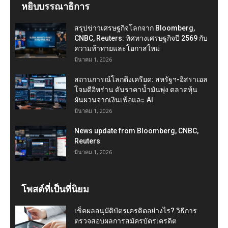
หยิบบรรณาธิการ
สรุปข่าวเศรษฐกิจโลกจาก Bloomberg,
CNBC, Reuters: ทิศทางเศรษฐกิจปี 2569 กับ
ความท้าทายและโอกาสใหม่
มีนาคม 1, 2026
สถานการณ์โลกตึงเครียด: สหรัฐฯ-อิสราเอล
โจมตีอิหร่าน ดันราคาน้ำมันพุ่ง ตลาดหุ้น
ผันผวนจากเงินเฟ้อและ AI
มีนาคม 1, 2026
News update from Bloomberg, CNBC,
Reuters
มีนาคม 1, 2026
โพสต์ที่เป็นที่นิยม
เช็คผลอนุมัติบัตรเครดิตอย่างไร? วิธีการ
ตรวจสอบผลการสมัครบัตรเครดิต