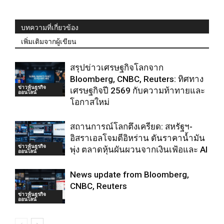
บทความที่เกี่ยวข้อง
เพิ่มเติมจากผู้เขียน
สรุปข่าวเศรษฐกิจโลกจาก
Bloomberg, CNBC, Reuters: ทิศทาง
ข่าวหุ้นธุรกิจ
เศรษฐกิจปี 2569 กับความท้าทายและ
ออนไลน์
โอกาสใหม่
สถานการณ์โลกตึงเครียด: สหรัฐฯ-
อิสราเอลโจมตีอิหร่าน ดันราคาน้ำมัน
ข่าวหุ้นธุรกิจ
พุ่ง ตลาดหุ้นผันผวนจากเงินเฟ้อและ AI
ออนไลน์
News update from Bloomberg,
CNBC, Reuters
ข่าวหุ้นธุรกิจ
ออนไลน์