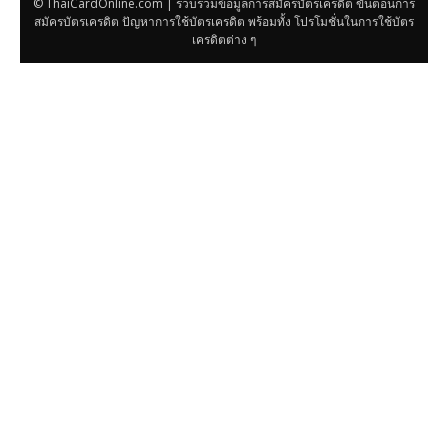
© ThaiCardOnline.com | รวบรวมข้อมูลการสมัครบัตรเครดิต ขั้นตอนการ
สมัครบัตรเครดิต ปัญหาการใช้บัตรเครดิต พร้อมทั้ง โปรโมชั่นในการใช้บัตร
เครดิตต่าง ๆ