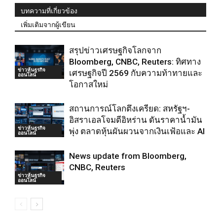
บทความที่เกี่ยวข้อง
เพิ่มเติมจากผู้เขียน
สรุปข่าวเศรษฐกิจโลกจาก
Bloomberg, CNBC, Reuters: ทิศทาง
ข่าวหุ้นธุรกิจ
เศรษฐกิจปี 2569 กับความท้าทายและ
ออนไลน์
โอกาสใหม่
สถานการณ์โลกตึงเครียด: สหรัฐฯ-
อิสราเอลโจมตีอิหร่าน ดันราคาน้ำมัน
ข่าวหุ้นธุรกิจ
พุ่ง ตลาดหุ้นผันผวนจากเงินเฟ้อและ AI
ออนไลน์
News update from Bloomberg,
CNBC, Reuters
ข่าวหุ้นธุรกิจ
ออนไลน์