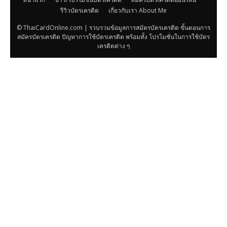
รีวิวบัตรเครดิต
เกี่ยวกับเรา About Me
© ThaiCardOnline.com | รวบรวมข้อมูลการสมัครบัตรเครดิต ขั้นตอนการ
สมัครบัตรเครดิต ปัญหาการใช้บัตรเครดิต พร้อมทั้ง โปรโมชั่นในการใช้บัตร
เครดิตต่าง ๆ