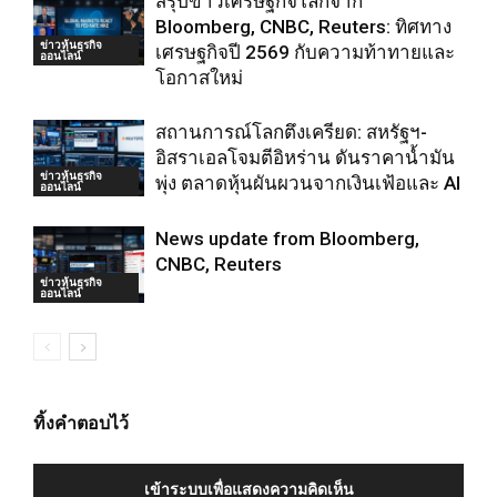
สรุปข่าวเศรษฐกิจโลกจาก
Bloomberg, CNBC, Reuters: ทิศทาง
ข่าวหุ้นธุรกิจ
เศรษฐกิจปี 2569 กับความท้าทายและ
ออนไลน์
โอกาสใหม่
สถานการณ์โลกตึงเครียด: สหรัฐฯ-
อิสราเอลโจมตีอิหร่าน ดันราคาน้ำมัน
ข่าวหุ้นธุรกิจ
พุ่ง ตลาดหุ้นผันผวนจากเงินเฟ้อและ AI
ออนไลน์
News update from Bloomberg,
CNBC, Reuters
ข่าวหุ้นธุรกิจ
ออนไลน์
ทิ้งคำตอบไว้
เข้าระบบเพื่อแสดงความคิดเห็น