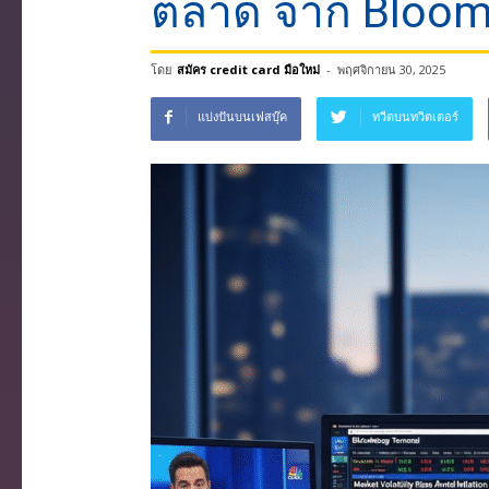
ตลาด จาก Bloomb
โดย
สมัคร credit card มือใหม่
-
พฤศจิกายน 30, 2025
แบ่งปันบนเฟสบุ๊ค
ทวีตบนทวิตเตอร์