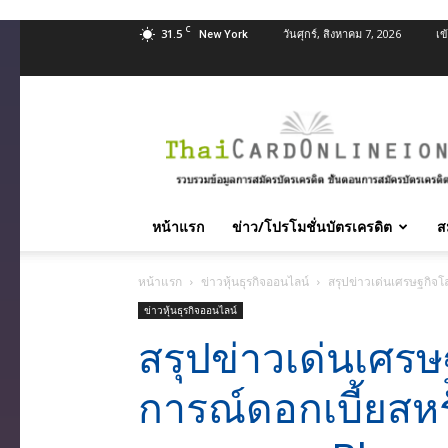
C
31.5
วันศุกร์, สิงหาคม 7, 2026
เข
New York
สมัคร
บัตร
เครดิต
บัตร
กด
เงินสด
หน้าแรก
ข่าว/โปรโมชั่นบัตรเครดิต
ส
และ
สิน
หน้าแรก
ข่าวหุ้นธุรกิจออนไลน์
สรุปข่าวเด่นเศรษฐกิจ
เชื่อ
บุคคล
ข่าวหุ้นธุรกิจออนไลน์
ทุก
สรุปข่าวเด่นเศร
ธนาคาร
อนุมัติ
การณ์ดอกเบี้ยสหร
เร็ว
บริการ
ฟรี