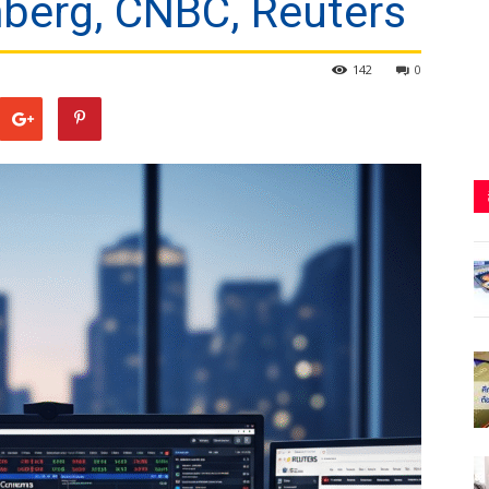
erg, CNBC, Reuters
142
0