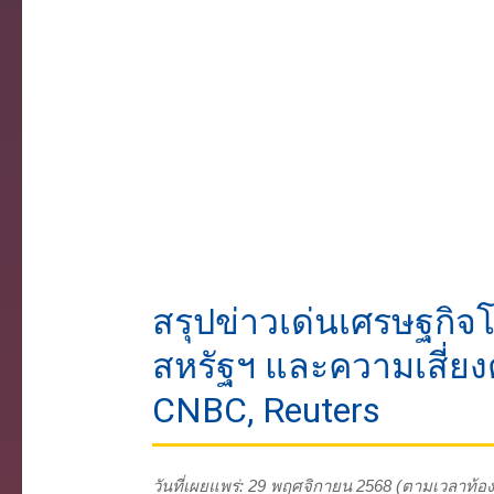
สรุปข่าวเด่นเศรษฐกิจ
สหรัฐฯ และความเสี่ย
CNBC, Reuters
วันที่เผยแพร่: 29 พฤศจิกายน 2568 (ตามเวลาท้องถ