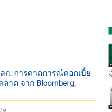
ร
โลก: การคาดการณ์ดอกเบี้ย
สม
วี
งตลาด จาก Bloomberg,
ร
ิ่น)