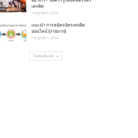
อย่างไร? ข้อควรรู้ก่อนสมัครบัตร
เครดิต
กรกฎาคม 2, 2024
แนะนำ การสมัครบัตรเครดิต
ออนไลน์ (ง่ายมาก)
กรกฎาคม 1, 2024
โหลดเพิ่มเติม