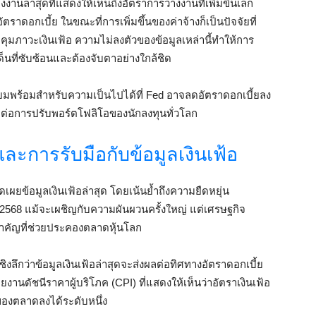
านล่าสุดที่แสดงให้เห็นถึงอัตราการว่างงานที่เพิ่มขึ้นเล็ก
าดอกเบี้ย ในขณะที่การเพิ่มขึ้นของค่าจ้างก็เป็นปัจจัยที่
บคุมภาวะเงินเฟ้อ ความไม่ลงตัวของข้อมูลเหล่านี้ทำให้การ
็นที่ซับซ้อนและต้องจับตาอย่างใกล้ชิด
ียมพร้อมสำหรับความเป็นไปได้ที่ Fed อาจลดอัตราดอกเบี้ยลง
ญต่อการปรับพอร์ตโฟลิโอของนักลงทุนทั่วโลก
การรับมือกับข้อมูลเงินเฟ้อ
ผยข้อมูลเงินเฟ้อล่าสุด โดยเน้นย้ำถึงความยืดหยุ่น
2568 แม้จะเผชิญกับความผันผวนครั้งใหญ่ แต่เศรษฐกิจ
ยสำคัญที่ช่วยประคองตลาดหุ้นโลก
งลึกว่าข้อมูลเงินเฟ้อล่าสุดจะส่งผลต่อทิศทางอัตราดอกเบี้ย
านดัชนีราคาผู้บริโภค (CPI) ที่แสดงให้เห็นว่าอัตราเงินเฟ้อ
ลของตลาดลงได้ระดับหนึ่ง