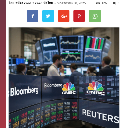
โดย
สมัคร credit card มือใหม่
-
พฤศจิกายน 30, 2025
126
0