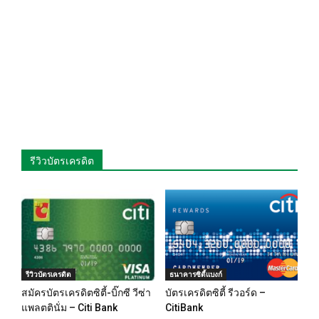
รีวิวบัตรเครดิต
รีวิวบัตรเครดิต
ธนาคารซิตี้แบงก์
สมัครบัตรเครดิตซิตี้-บิ๊กซี วีซ่า
บัตรเครดิตซิตี้ รีวอร์ด –
แพลตตินั่ม – Citi Bank
CitiBank