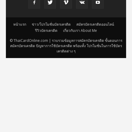
หน้าแรก
ข่าว/โปรโมชั่นบัตรเครดิต
สมัครบัตรเครดิตออนไลน์
รีวิวบัตรเครดิต
เกี่ยวกับเรา About Me
© ThaiCardOnline.com | รวบรวมข้อมูลการสมัครบัตรเครดิต ขั้นตอนการ
สมัครบัตรเครดิต ปัญหาการใช้บัตรเครดิต พร้อมทั้ง โปรโมชั่นในการใช้บัตร
เครดิตต่าง ๆ