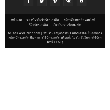
หน้าแรก
ข่าว/โปรโมชั่นบัตรเครดิต
สมัครบัตรเครดิตออนไลน์
รีวิวบัตรเครดิต
เกี่ยวกับเรา About Me
© ThaiCardOnline.com | รวบรวมข้อมูลการสมัครบัตรเครดิต ขั้นตอนการ
สมัครบัตรเครดิต ปัญหาการใช้บัตรเครดิต พร้อมทั้ง โปรโมชั่นในการใช้บัตร
เครดิตต่าง ๆ