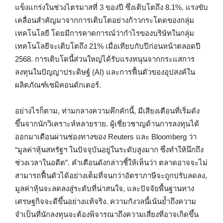
แข็งแกร่งในช่วงไตรมาสที่ 3 ของปี ซึ่งเติบโตถึง 8.1%. แรงขับ
เคลื่อนสำคัญมาจากการเติบโตอย่างก้าวกระโดดของกลุ่ม
เทคโนโลยี โดยมีการคาดการณ์ว่ากำไรของบริษัทในกลุ่ม
เทคโนโลยีจะเติบโตถึง 21% เมื่อเทียบกับปีก่อนหน้าตลอดปี
2568. การเติบโตนี้ส่วนใหญ่ได้รับแรงหนุนจากกระแสการ
ลงทุนในปัญญาประดิษฐ์ (AI) และการฟื้นตัวของอุปสงค์ใน
ผลิตภัณฑ์เซมิคอนดักเตอร์.
อย่างไรก็ตาม, ท่ามกลางความคึกคักนี้, มีเสียงเตือนที่เริ่มดัง
ขึ้นจากนักวิเคราะห์หลายราย. ผู้เชี่ยวชาญด้านการลงทุนได้
ออกมาเตือนผ่านช่องทางของ Reuters และ Bloomberg ว่า
“มูลค่าหุ้นสหรัฐฯ ในปัจจุบันอยู่ในระดับสูงมาก ซึ่งทำให้นึกถึง
ช่วงเวลาในอดีต”. คำเตือนดังกล่าวชี้ให้เห็นว่า ตลาดอาจจะไม่
สามารถฟื้นตัวได้อย่างเต็มที่จนกว่าอัตราภาษีจะถูกปรับลดลง,
มูลค่าหุ้นจะลดลงสู่ระดับที่น่าสนใจ, และปัจจัยพื้นฐานทาง
เศรษฐกิจจะดีขึ้นอย่างแท้จริง. ความกังวลนี้เน้นย้ำถึงความ
จำเป็นที่นักลงทุนจะต้องพิจารณาถึงความเสี่ยงที่อาจเกิดขึ้น