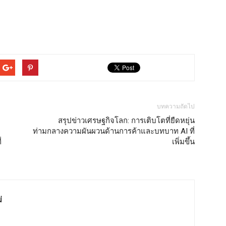
บทความถัดไป
สรุปข่าวเศรษฐกิจโลก: การเติบโตที่ยืดหยุ่น
ก
ท่ามกลางความผันผวนด้านการค้าและบทบาท AI ที่
่
เพิ่มขึ้น
่