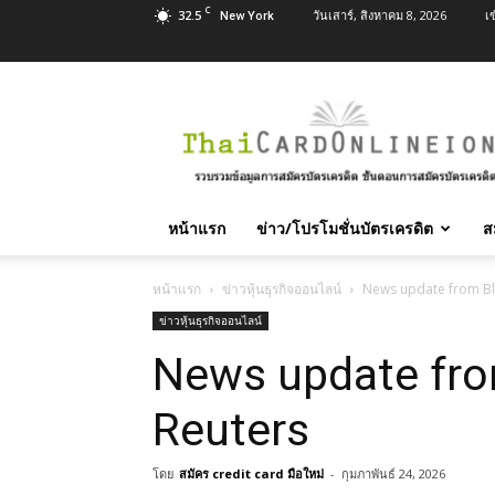
C
32.5
วันเสาร์, สิงหาคม 8, 2026
เ
New York
สมัคร
บัตร
เครดิต
บัตร
กด
เงินสด
หน้าแรก
ข่าว/โปรโมชั่นบัตรเครดิต
ส
และ
สิน
เชื่อ
หน้าแรก
ข่าวหุ้นธุรกิจออนไลน์
News update from B
บุคคล
ข่าวหุ้นธุรกิจออนไลน์
ทุก
News update fr
ธนาคาร
อนุมัติ
เร็ว
Reuters
บริการ
ฟรี
โดย
สมัคร credit card มือใหม่
-
กุมภาพันธ์ 24, 2026