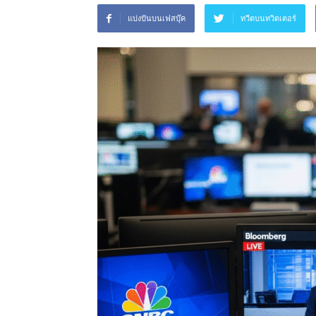
แบ่งปันบนเฟสบุ๊ค
ทวีตบนทวิตเตอร์