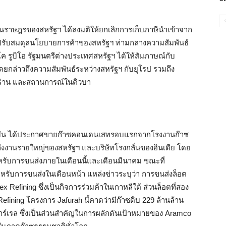
ผู้แทนราษฎรของสหรัฐฯ ได้ลงมติให้ยกเลิกการเก็บภาษีนำเข้าจาก
รับสมดุลนโยบายการค้าของสหรัฐฯ ท่ามกลางความสัมพันธ์
โค รูบิโอ รัฐมนตรีต่างประเทศสหรัฐฯ ได้ให้สัมภาษณ์กับ
โดยกล่าวถึงความสัมพันธ์ระหว่างสหรัฐฯ กับยุโรป รวมถึง
ร่าน และสถานการณ์ในคิวบา
้ำมัน ได้ประกาศขายก๊าซคอนเดนเสทรอบแรกจากโรงงานก๊าซ
พลังงานรายใหญ่ของสหรัฐฯ และบริษัทโรงกลั่นของอินเดีย โดย
ำหรับการขนส่งภายในเดือนนี้และเดือนมีนาคม ขณะที่
สำหรับการขนส่งในเดือนหน้า แหล่งข่าวระบุว่า การขนส่งล็อต
x Refining ซึ่งเป็นกิจการร่วมค้าในเกาหลีใต้ ส่วนล็อตที่สอง
ining โครงการ Jafurah นี้คาดว่ามีก๊าซดิบ 229 ล้านล้าน
าร์เรล ซึ่งเป็นส่วนสำคัญในการผลักดันเป้าหมายของ Aramco