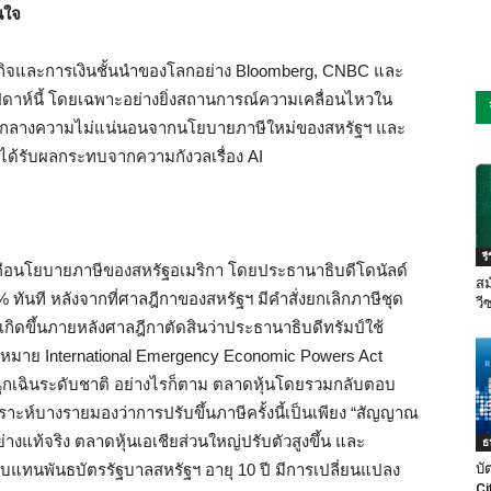
นใจ
กิจและการเงินชั้นนำของโลกอย่าง Bloomberg, CNBC และ
ัปดาห์นี้ โดยเฉพาะอย่างยิ่งสถานการณ์ความเคลื่อนไหวใน
มกลางความไม่แน่นอนจากนโยบายภาษีใหม่ของสหรัฐฯ และ
ได้รับผลกระทบจากความกังวลเรื่อง AI
ร
องคือนโยบายภาษีของสหรัฐอเมริกา โดยประธานาธิบดีโดนัลด์
สม
0% ทันที หลังจากที่ศาลฎีกาของสหรัฐฯ มีคำสั่งยกเลิกภาษีชุด
วี
้เกิดขึ้นภายหลังศาลฎีกาตัดสินว่าประธานาธิบดีทรัมป์ใช้
หมาย International Emergency Economic Powers Act
ฉุกเฉินระดับชาติ อย่างไรก็ตาม ตลาดหุ้นโดยรวมกลับตอบ
ราะห์บางรายมองว่าการปรับขึ้นภาษีครั้งนี้เป็นเพียง “สัญญาณ
งแท้จริง ตลาดหุ้นเอเชียส่วนใหญ่ปรับตัวสูงขึ้น และ
ธ
บแทนพันธบัตรรัฐบาลสหรัฐฯ อายุ 10 ปี มีการเปลี่ยนแปลง
บั
Ci